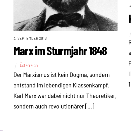
1
3. SEPTEMBER 2018
g
R
Marx im Sturmjahr 1848
e
P
Österreich
T
Der Marxismus ist kein Dogma, sondern
1
entstand im lebendigen Klassenkampf.
Karl Marx war dabei nicht nur Theoretiker,
sondern auch revolutionärer […]