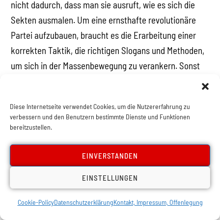
nicht dadurch, dass man sie ausruft, wie es sich die
Sekten ausmalen. Um eine ernsthafte revolutionäre
Partei aufzubauen, braucht es die Erarbeitung einer
korrekten Taktik, die richtigen Slogans und Methoden,
um sich in der Massenbewegung zu verankern. Sonst
wird die Partei tot sein, bevor sie noch zu arbeiten
begonnen hat.
Diese Internetseite verwendet Cookies, um die Nutzererfahrung zu
Was es braucht, ist der Aufbau einer starken
verbessern und den Benutzern bestimmte Dienste und Funktionen
marxistischen Strömung mit Wurzeln in der
bereitzustellen.
Arbeiterklasse und in der Bolivarischen Bewegung. Die
Massen, ob in Russland, Venezuela oder anderswo,
EINVERSTANDEN
können nur durch gemeinsame Erfahrung lernen. Die
EINSTELLUNGEN
Aufgabe der MarxistInnen ist es, Schulter an Schulter
mit den Massen zu kämpfen, mit ihnen die
Cookie-Policy
Datenschutzerklärung
Kontakt, Impressum, Offenlegung
verschiedenen Erfahrungen durchzumachen, auf jeder