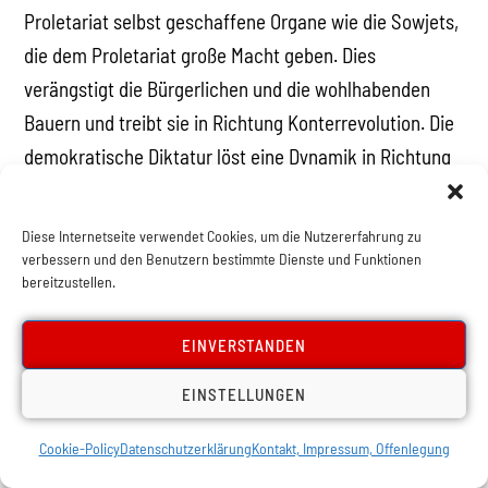
Proletariat selbst geschaffene Organe wie die Sowjets,
die dem Proletariat große Macht geben. Dies
verängstigt die Bürgerlichen und die wohlhabenden
Bauern und treibt sie in Richtung Konterrevolution. Die
demokratische Diktatur löst eine Dynamik in Richtung
sozialistische Revolution aus und in Verbindung mit der
Bewaffnung der Arbeiter und der
Diese Internetseite verwendet Cookies, um die Nutzererfahrung zu
außerparlamentarischen Mobilisierung der
verbessern und den Benutzern bestimmte Dienste und Funktionen
bereitzustellen.
Arbeiterschaft in Räten schafft sie selbst die Brücke
den Übergang zur sozialistischen Revolution.
EINVERSTANDEN
„
Allein das Proletariat ist fähig, ( in der demokratischen
EINSTELLUNGEN
Revolution ) konsequent bis zum Ende zu gehen, denn
es geht weit über die demokratische Umwälzung
Cookie-Policy
Datenschutzerklärung
Kontakt, Impressum, Offenlegung
hinaus. Deshalb kämpft das Proletariat in den