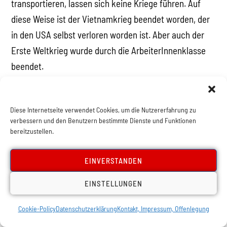
transportieren, lassen sich keine Kriege führen. Auf
diese Weise ist der Vietnamkrieg beendet worden, der
in den USA selbst verloren worden ist. Aber auch der
Erste Weltkrieg wurde durch die ArbeiterInnenklasse
beendet.
Die Gegenmeinung kann folgendermaßen
zusammengefasst werden: Die internationale
Diese Internetseite verwendet Cookies, um die Nutzererfahrung zu
Solidarität der ArbeiterInnenbewegung ist zwar eine
verbessern und den Benutzern bestimmte Dienste und Funktionen
wichtige Waffe, für sich alleine jedoch nicht genug,
bereitzustellen.
weil sie zu schwach ist. Zusätzlich müssten
SozialistInnen versuchen die UNO wie sie jetzt ist, in
EINVERSTANDEN
ein wahrhaftes Friedensinstrument zu verwandeln, das
EINSTELLUNGEN
heißt sie zu demokratisieren.
Die alles entscheidende Frage ist demnach, ob die UNO
Cookie-Policy
Datenschutzerklärung
Kontakt, Impressum, Offenlegung
demokratisiert werden kann oder nicht? Tasten wir uns