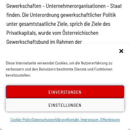
Gewerkschaften – Unternehmerorganisationen – Staat
finden. Die Unterordnung gewerkschaftlicher Politik
unter gesamtstaatliche Ziele, sprich die Ziele des
Privatkapitals, wurde vom Österreichischen
Gewerkschaftsbund im Rahmen der
Sozialpartnerschaft mit besonderer Vehemenz
betrieben. Die Gewerkschaftsspitze war Teil einer
Diese Internetseite verwendet Cookies, um die Nutzererfahrung zu
staatlichen Bürokratie, die unter der Leitung des
verbessern und den Benutzern bestimmte Dienste und Funktionen
bereitzustellen.
österreichischen Kapitals wirtschaftspolitische Ziele
festsetzte. Deshalb unter der Leitung des
EINVERSTANDEN
österreichischen Kapitals, weil nicht nur die
Unternehmervertreter sondern auch die
EINSTELLUNGEN
Gewerkschaftsführer eine Hauptprämisse ihres
Cookie-Policy
Datenschutzerklärung
Kontakt, Impressum, Offenlegung
Handelns in der Aufrechterhaltung der kapitalistischen