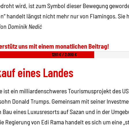
edroht wird, ist zum Symbol dieser Bewegung geword
n“ handelt längst nicht mehr nur von Flamingos. Sie 
Von
Dominik Nedić
erstütz uns mit einem monatlichen Beitrag!
1261 € / 2.000 €
kauf eines Landes
te ist ein milliardenschweres Tourismusprojekt des U
ohn Donald Trumps. Gemeinsam mit seiner Investmen
en Bau eines Luxusresorts auf Sazan und in der Umgeb
ie Regierung von Edi Rama handelt es sich um eine „s