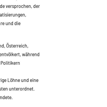
rde versprochen, der
atisierungen,
re und die
nd, Österreich,
entvölkert, während
Politikern
rige Löhne und eine
isten unterordnet.
ündete.