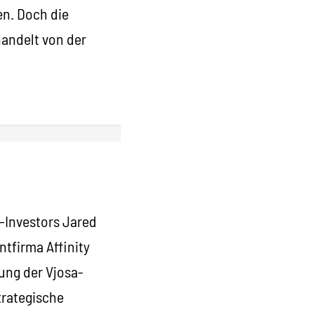
en. Doch die
handelt von der
S-Investors Jared
tfirma Affinity
ung der Vjosa-
trategische