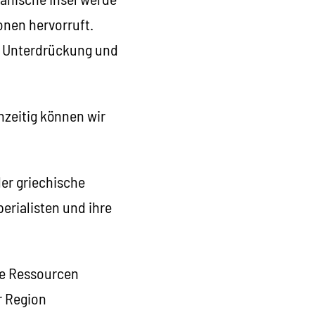
onen hervorruft.
g, Unterdrückung und
hzeitig können wir
der griechische
erialisten und ihre
ine Ressourcen
r Region