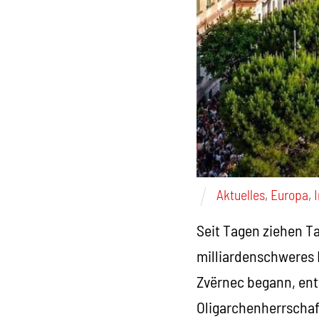
Aktuelles
,
Europa
,
Seit Tagen ziehen T
milliardenschweres 
Zvërnec begann, ent
Oligarchenherrscha