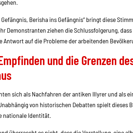
sgehen.
s Gefängnis, Berisha ins Gefängnis“ bringt diese Stim
hr Demonstranten ziehen die Schlussfolgerung, dass
e Antwort auf die Probleme der arbeitenden Bevölker
 Empfinden und die Grenzen de
mus
hten sich als Nachfahren der antiken Illyrer und als ei
 Unabhängig von historischen Debatten spielt dieses 
e nationale Identität.
nd überrascht es nicht, dass die Vorstellung, eine al