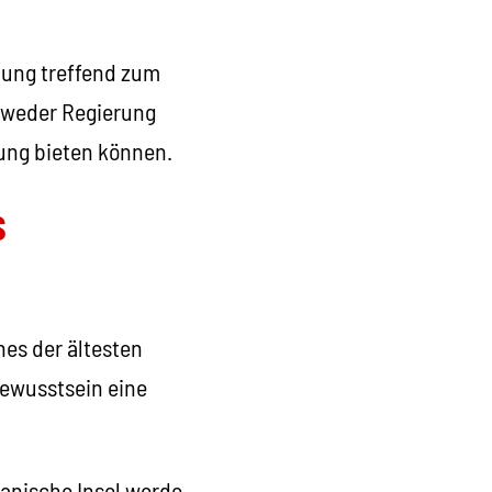
mung treffend zum
 weder Regierung
ung bieten können.
s
nes der ältesten
Bewusstsein eine
banische Insel werde