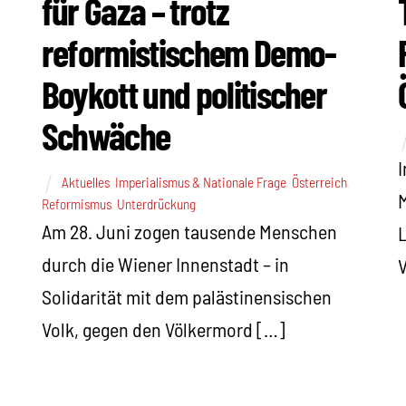
für Gaza – trotz
reformistischem Demo-
Boykott und politischer
Schwäche
I
Aktuelles
,
Imperialismus & Nationale Frage
,
Österreich
,
M
Reformismus
,
Unterdrückung
Am 28. Juni zogen tausende Menschen
L
durch die Wiener Innenstadt – in
V
Solidarität mit dem palästinensischen
Volk, gegen den Völkermord […]