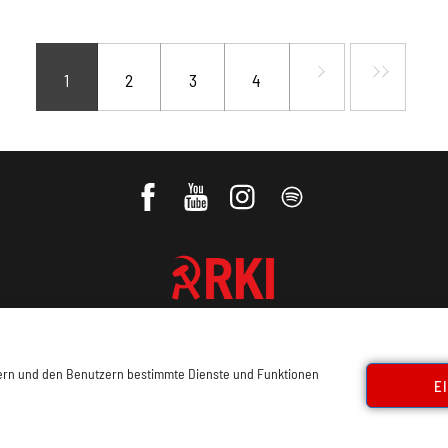
1
2
3
4
REVOLUTIONÄRE KOMMUNISTISCHE
INTERNATIONALE
sern und den Benutzern bestimmte Dienste und Funktionen
E
ressum, Offenlegung
Cookie Policy
Datenschutz
Kon