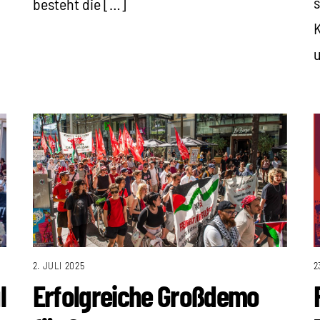
s
besteht die […]
K
u
2. JULI 2025
2
l
Erfolgreiche Großdemo