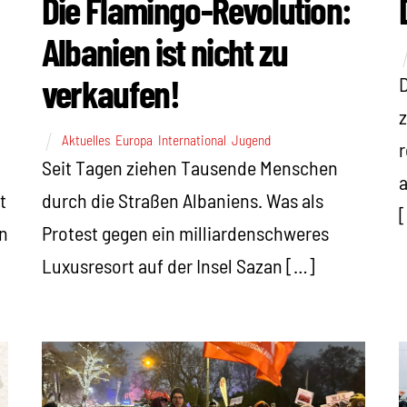
Die Flamingo-Revolution:
Albanien ist nicht zu
verkaufen!
D
z
Aktuelles
,
Europa
,
International
,
Jugend
r
Seit Tagen ziehen Tausende Menschen
a
t
durch die Straßen Albaniens. Was als
n
Protest gegen ein milliardenschweres
Luxusresort auf der Insel Sazan […]