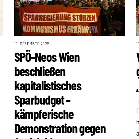
1
19. DEZEMBER 2025
SPÖ-Neos Wien
beschließen
kapitalistisches
Sparbudget –
kämpferische
D
h
Demonstration gegen
t
a