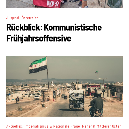
,
Jugend
Österreich
Rückblick: Kommunistische
Frühjahrsoffensive
,
,
Aktuelles
Imperialismus & Nationale Frage
Naher & Mittlerer Osten