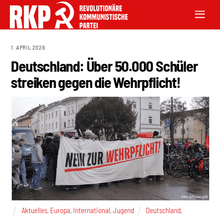
1. APRIL 2026
Deutschland: Über 50.000 Schüler
streiken gegen die Wehrpflicht!
Aktuelles
,
Europa
,
International
,
Jugend
Deutschland
,