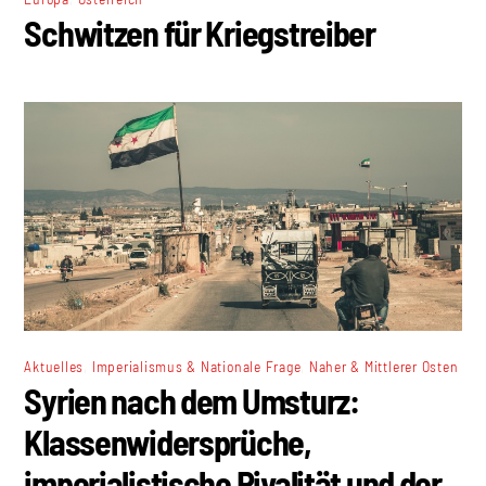
Schwitzen für Kriegstreiber
,
,
Aktuelles
Imperialismus & Nationale Frage
Naher & Mittlerer Osten
Syrien nach dem Umsturz:
Klassenwidersprüche,
imperialistische Rivalität und der