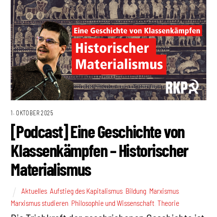
1. OKTOBER 2025
[Podcast] Eine Geschichte von
Klassenkämpfen – Historischer
Materialismus
Aktuelles
,
Aufstieg des Kapitalismus
,
Bildung
,
Marxismus
,
Marxismus studieren
,
Philosophie und Wissenschaft
,
Theorie