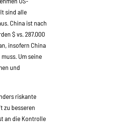
rnehmen US-
t sind alle
us. China ist nach
rden $ vs. 287.000
an, insofern China
en muss. Um seine
mmen und
nders riskante
ft zu besseren
t an die Kontrolle