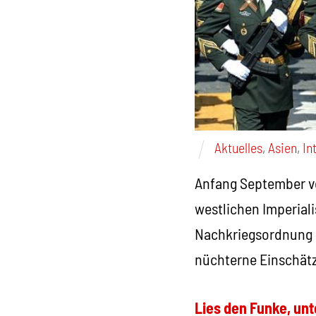
Aktuelles
,
Asien
,
In
Anfang September ve
westlichen Imperiali
Nachkriegsordnung d
nüchterne Einschät
Lies den Funke, unt