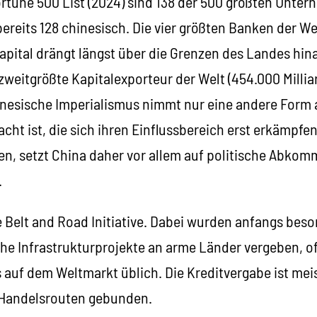
rtune 500 List (2024) sind 138 der 500 größten Unte
ereits 128 chinesisch. Die vier größten Banken der Wel
apital drängt längst über die Grenzen des Landes hina
zweitgrößte Kapitalexporteur der Welt (454.000 Millia
hinesische Imperialismus nimmt nur eine andere Form 
cht ist, die sich ihren Einflussbereich erst erkämpf
en, setzt China daher vor allem auf politische Abko
.
e Belt and Road Initiative. Dabei wurden anfangs beso
che Infrastrukturprojekte an arme Länder vergeben, o
auf dem Weltmarkt üblich. Die Kreditvergabe ist meis
 Handelsrouten gebunden.