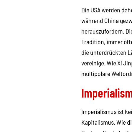
Die USA werden dah
während China gezwu
herauszufordern. Dies
Tradition, immer öft
die unterdrückten L
vereinige. Wie Xi Ji
multipolare Weltord
Imperialis
Imperialismus ist ke
Kapitalismus. Wie d