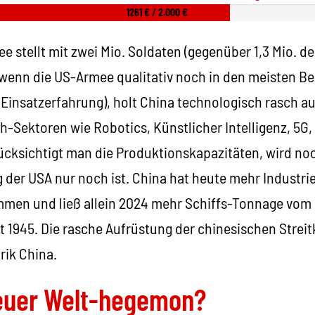
1261 € / 2.000 €
e stellt mit zwei Mio. Soldaten (gegenüber 1,3 Mio. de
 wenn die US-Armee qualitativ noch in den meisten Be
ie Einsatzerfahrung), holt China technologisch rasch au
h-Sektoren wie Robotics, Künstlicher Intelligenz, 5G
ücksichtigt man die Produktionskapazitäten, wird noc
 der USA nur noch ist. China hat heute mehr Industriea
en und ließ allein 2024 mehr Schiffs-Tonnage vom S
 1945. Die rasche Aufrüstung der chinesischen Streitk
rik China.
neuer Welt-hegemon?