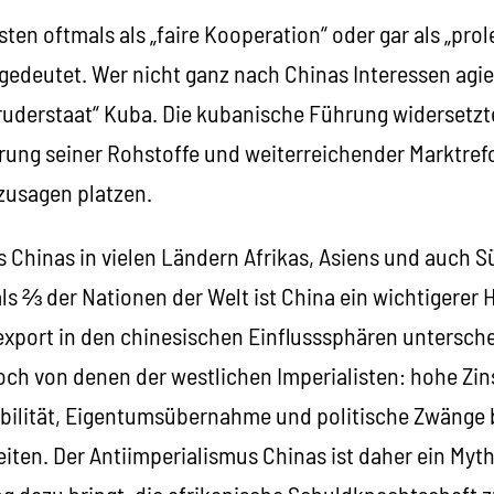
sten oftmals als „faire Kooperation“ oder gar als „prol
gedeutet. Wer nicht ganz nach Chinas Interessen agier
Bruderstaat“ Kuba. Die kubanische Führung widersetzt
erung seiner Rohstoffe und weiterreichender Marktre
szusagen platzen.
ss Chinas in vielen Ländern Afrikas, Asiens und auch 
als ⅔ der Nationen der Welt ist China ein wichtigerer 
export in den chinesischen Einflusssphären untersche
ch von denen der westlichen Imperialisten: hohe Zins
abilität, Eigentumsübernahme und politische Zwänge 
ten. Der Antiimperialismus Chinas ist daher ein Myth
g dazu bringt, die afrikanische Schuldknechtschaft z