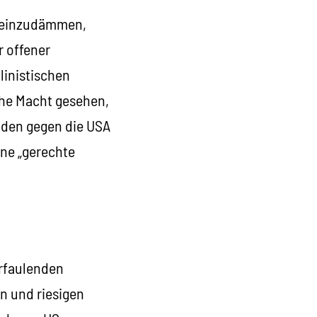
a einzudämmen,
 offener
alinistischen
sche Macht gesehen,
üden gegen die USA
ine „gerechte
erfaulenden
n und riesigen