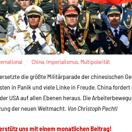
ternational
China
,
Imperialismus
,
Multipolarität
rsetzte die größte Militärparade der chinesischen Ge
sten in Panik und viele Linke in Freude. China forder
er USA auf allen Ebenen heraus. Die Arbeiterbewegu
zung der neuen Weltmacht.
Von Christoph Pechtl
erstütz uns mit einem monatlichen Beitrag!