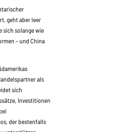
etarischer
t, geht aber leer
e sich solange wie
formen – und China
Südamerikas
Handelspartner als
idet sich
sätze, Investitionen
bei
os, der bestenfalls
u unterstützen.