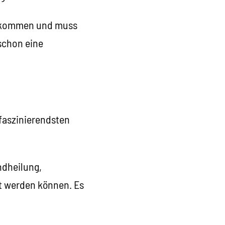
nzukommen und muss
schon eine
 faszinierendsten
ndheilung,
et werden können. Es