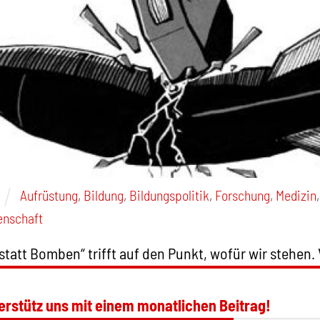
Aufrüstung
,
Bildung
,
Bildungspolitik
,
Forschung
,
Medizin
enschaft
statt Bomben“ trifft auf den Punkt, wofür wir stehen.
erstütz uns mit einem monatlichen Beitrag!