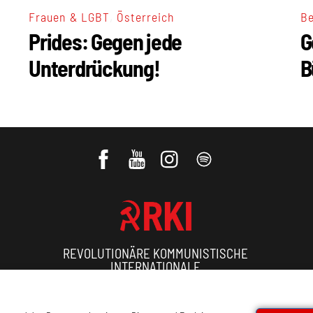
,
Frauen & LGBT
Österreich
Be
Prides: Gegen jede
G
Unterdrückung!
B
REVOLUTIONÄRE KOMMUNISTISCHE
INTERNATIONALE
ressum, Offenlegung
Cookie Policy
Datenschutz
Kon