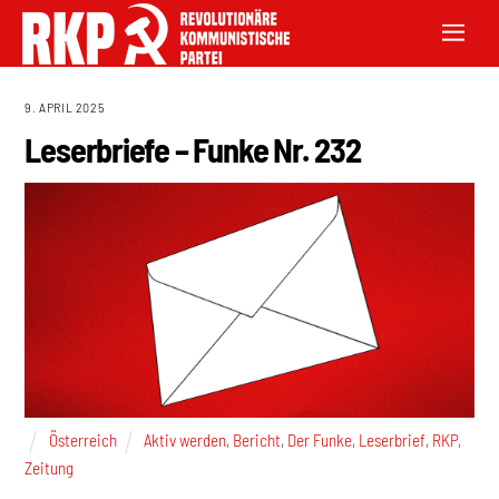
9. APRIL 2025
Leserbriefe – Funke Nr. 232
Österreich
Aktiv werden
,
Bericht
,
Der Funke
,
Leserbrief
,
RKP
,
Zeitung