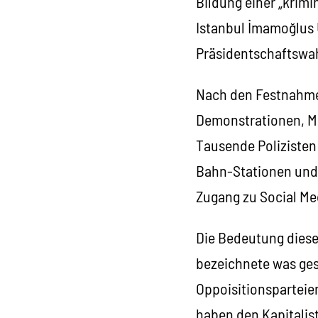
Bildung einer „krimin
Istanbul İmamoğlus 
Präsidentschaftswah
Nach den Festnahmen
Demonstrationen, Ma
Tausende Polizisten
Bahn-Stationen und 
Zugang zu Social Me
Die Bedeutung diese
bezeichnete was ges
Oppoisitionsparteie
haben den Kapitalis