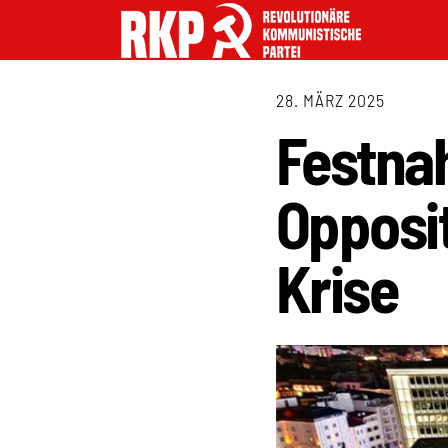
28. MÄRZ 2025
Festna
Opposit
Krise