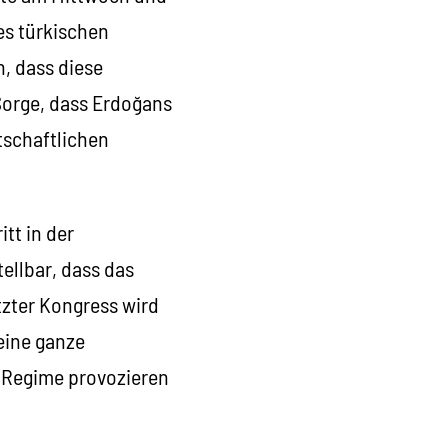
des türkischen
n, dass diese
Sorge, dass Erdoğans
rtschaftlichen
tt in der
ellbar, dass das
tzter Kongress wird
eine ganze
 Regime provozieren