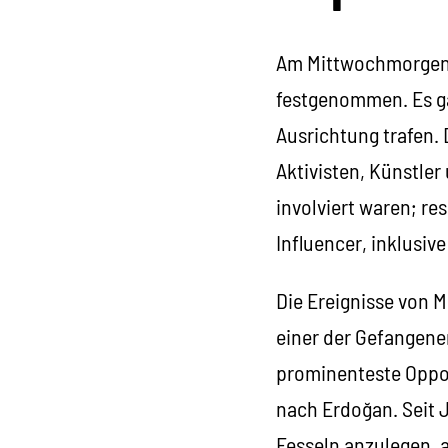
Am Mittwochmorgen w
festgenommen. Es ga
Ausrichtung trafen. 
Aktivisten, Künstle
involviert waren; re
Influencer, inklusiv
Die Ereignisse von 
einer der Gefangenen
prominenteste Opposi
nach Erdoğan. Seit 
Fesseln anzulegen, a