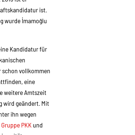
aftskandidatur ist.
tag wurde İmamoğlu
eine Kandidatur für
ikanischen
war schon vollkommen
ttfinden, eine
e weitere Amtszeit
 wird geändert. Mit
hter ihn wegen
n Gruppe PKK
und