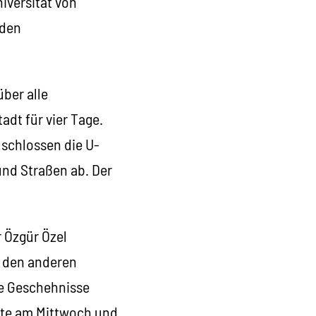
niversität von
 den
ber alle
dt für vier Tage.
 schlossen die U-
und Straßen ab. Der
 Özgür Özel
n den anderen
ie Geschehnisse
rzte am Mittwoch und