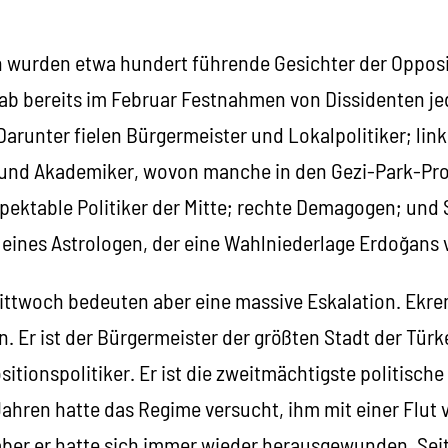
urden etwa hundert führende Gesichter der Opposit
b bereits im Februar Festnahmen von Dissidenten jed
Darunter fielen Bürgermeister und Lokalpolitiker; lin
r und Akademiker, wovon manche in den Gezi-Park-Pr
spektable Politiker der Mitte; rechte Demagogen; und
e eines Astrologen, der eine Wahlniederlage Erdoğans
Mittwoch bedeuten aber eine massive Eskalation. Ek
. Er ist der Bürgermeister der größten Stadt der Türk
tionspolitiker. Er ist die zweitmächtigste politische 
Jahren hatte das Regime versucht, ihm mit einer Flut
ber er hatte sich immer wieder herausgewunden. Seit 