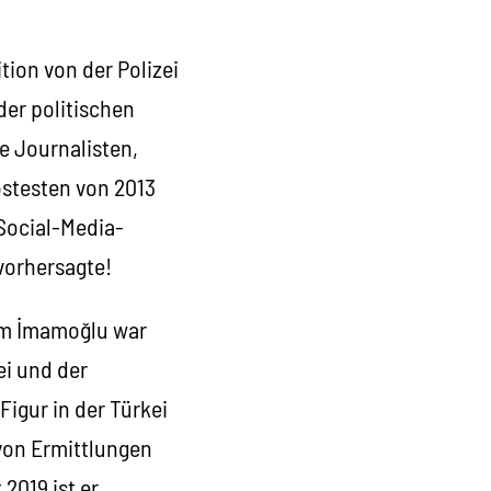
ion von der Polizei
er politischen
ke Journalisten,
ostesten von 2013
 Social-Media-
 vorhersagte!
rem İmamoğlu war
ei und der
Figur in der Türkei
 von Ermittlungen
2019 ist er