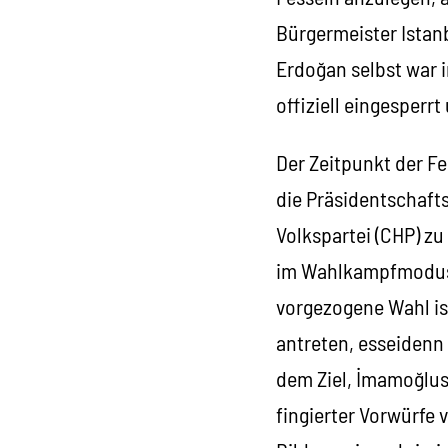
Bürgermeister Istanb
Erdoğan selbst war 
offiziell eingesperr
Der Zeitpunkt der Fe
die Präsidentschaft
Volkspartei (CHP) zu
im Wahlkampfmodus. 
vorgezogene Wahl is
antreten, esseidenn
dem Ziel, İmamoğlus
fingierter Vorwürfe 