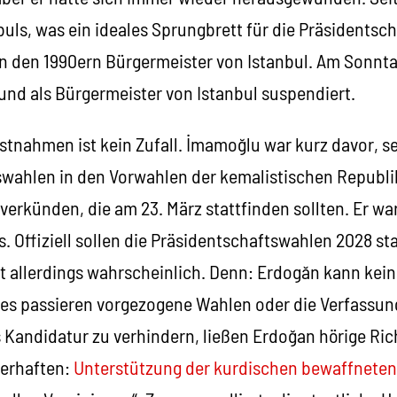
uls, was ein ideales Sprungbrett für die Präsidentsch
in den 1990ern Bürgermeister von Istanbul. Am Sonn
t und als Bürgermeister von Istanbul suspendiert.
stnahmen ist kein Zufall. İmamoğlu war kurz davor, s
swahlen in den Vorwahlen der kemalistischen Republ
 verkünden, die am 23. März stattfinden sollten. Er 
Offiziell sollen die Präsidentschaftswahlen 2028 sta
t allerdings wahrscheinlich. Denn: Erdogăn kann kein
 es passieren vorgezogene Wahlen oder die Verfassung
 Kandidatur zu verhindern, ließen Erdoğan hörige Ric
verhaften:
Unterstützung der kurdischen bewaffnete