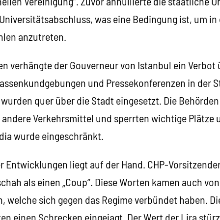
ellen Vereinigung“. Zuvor annullierte die staatliche U
Universitätsabschluss, was eine Bedingung ist, um in
len anzutreten.
 verhängte der Gouverneur von Istanbul ein Verbot ü
ssenkundgebungen und Pressekonferenzen in der Sta
 wurden quer über die Stadt eingesetzt. Die Behörden
andere Verkehrsmittel und sperrten wichtige Plätze 
dia wurde eingeschränkt.
r Entwicklungen liegt auf der Hand. CHP-Vorsitzender
chah als einen „Coup“. Diese Worten kamen auch vo
n, welche sich gegen das Regime verbündet haben. D
ten einen Schrecken eingejagt. Der Wert der Lira stü