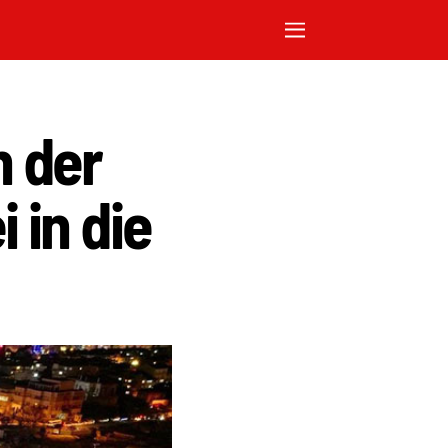
 der
 in die