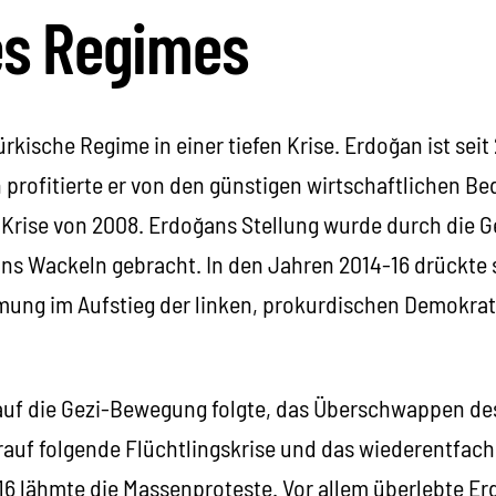
es Regimes
ürkische Regime in einer tiefen Krise. Erdoğan ist sei
 profitierte er von den günstigen wirtschaftlichen B
r Krise von 2008. Erdoğans Stellung wurde durch die G
ins Wackeln gebracht. In den Jahren 2014-16 drückte 
mung im Aufstieg der linken, prokurdischen Demokrat
 auf die Gezi-Bewegung folgte, das Überschwappen de
arauf folgende Flüchtlingskrise und das wiederentfac
016 lähmte die Massenproteste. Vor allem überlebte E