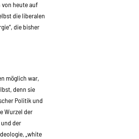
n von heute auf
bst die liberalen
ie“, die bisher
en möglich war,
elbst, denn sie
scher Politik und
ie Wurzel der
 und der
Ideologie, „white