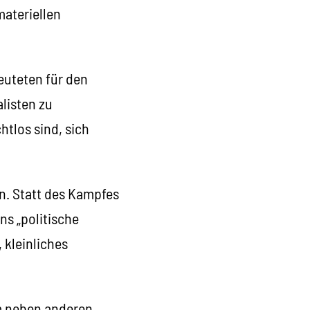
materiellen
uteten für den
listen zu
htlos sind, sich
.
n. Statt des Kampfes
s „politische
 kleinliches
m neben anderen