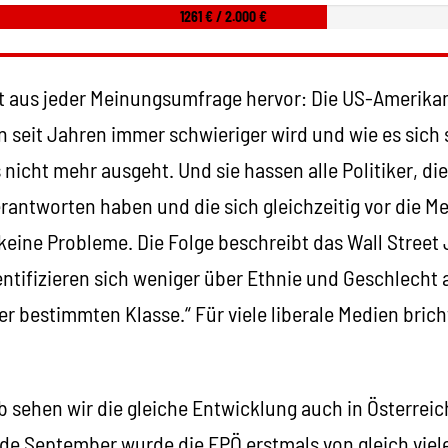
1261 € / 2.000 €
t aus jeder Meinungsumfrage hervor: Die US-Amerikan
 seit Jahren immer schwieriger wird und wie es sich 
icht mehr ausgeht. Und sie hassen alle Politiker, die
rantworten haben und die sich gleichzeitig vor die M
keine Probleme. Die Folge beschreibt das Wall Street
tifizieren sich weniger über Ethnie und Geschlecht a
er bestimmten Klasse.“ Für viele liberale Medien brich
 sehen wir die gleiche Entwicklung auch in Österreich
de September wurde die FPÖ erstmals von gleich viel