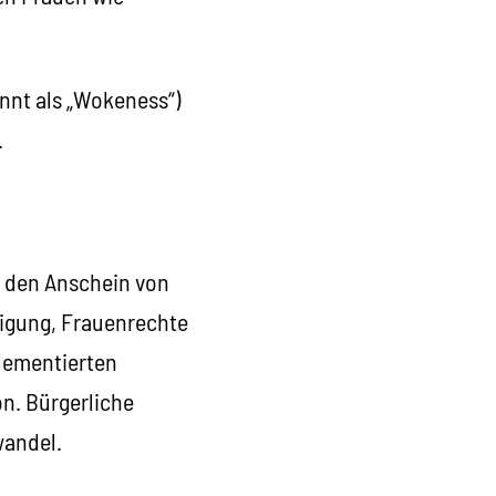
nnt als „Wokeness“)
.
l den Anschein von
htigung, Frauenrechte
lementierten
n. Bürgerliche
wandel.