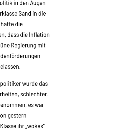
litik in den Augen
rklasse Sand in die
 hatte die
n, dass die Inflation
rüne Regierung mit
ardenförderungen
gelassen.
npolitiker wurde das
rheiten, schlechter.
tgenommen, es war
 von gestern
Klasse ihr „wokes“