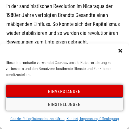
in der sandinistischen Revolution im Nicaragua der
1980er Jahre verfolgten Brandts Gesandte einen
mäßigenden Einfluss. So konnte sich der Kapitalismus
wieder stabilisieren und so wurden die revolutionären
Bewegungen zum Entgleisen gebracht.
Als 1989 die Mauer fiel und sich ein Anschluss der DDR
Diese Internetseite verwendet Cookies, um die Nutzererfahrung zu
an die BRD auf kapitalistischer Basis abzeichnete, war
verbessern und den Benutzern bestimmte Dienste und Funktionen
der Patriot Brandt von den Ereignissen beseelt und
bereitzustellen.
freute sich: „Jetzt wächst zusammen, was zusammen
gehört.“ Den um ihre Arbeitsplätze fürchtenden DDR-
EINVERSTANDEN
Arbeitern hatte er politisch wenig anzubieten. Seine
EINSTELLUNGEN
Auftritte in der sich auflösenden DDR waren eher ein
Wiedersehen mit einer Ikone, die hier Anfang der
Cookie-Policy
Datenschutzerklärung
Kontakt, Impressum, Offenlegung
1970er viele Anhänger hatte. Unter seinem Einfluss