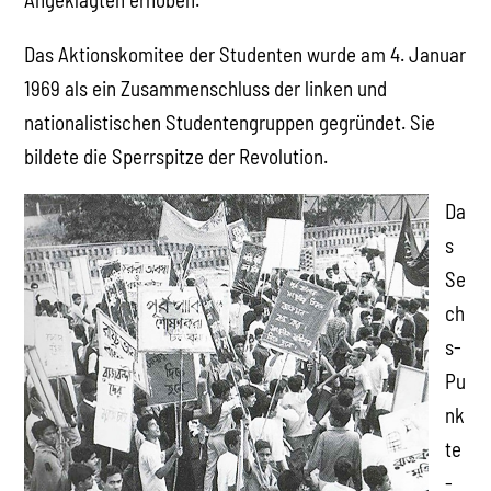
Das Aktionskomitee der Studenten wurde am 4. Januar
1969 als ein Zusammenschluss der linken und
nationalistischen Studentengruppen gegründet. Sie
bildete die Sperrspitze der Revolution.
Da
s
Se
ch
s-
Pu
nk
te
-