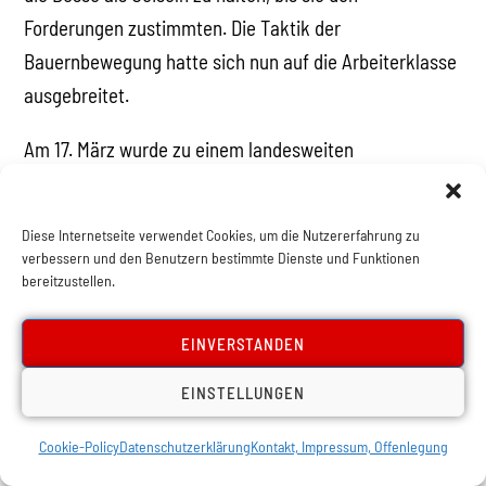
Forderungen zustimmten. Die Taktik der
Bauernbewegung hatte sich nun auf die Arbeiterklasse
ausgebreitet.
Am 17. März wurde zu einem landesweiten
Generalstreik aufgerufen, der erfolgreich sein würde
und sogar dem Präsidentenpalast den Strom abdrehte.
Diese Internetseite verwendet Cookies, um die Nutzererfahrung zu
Der Streik dauerte bis zum 25. März an, als Ayub Khan
verbessern und den Benutzern bestimmte Dienste und Funktionen
zurücktrat. Sowohl in West- als auch in Ostpakistan
bereitzustellen.
hatten die Bauern begonnen, Land zu besetzen und
EINVERSTANDEN
Gerichte einzurichten, um die verhassten
Grundbesitzer zur Verantwortung zu ziehen. Ihr Slogan
EINSTELLUNGEN
lautete: „Wer das Land bestellt, soll auch die Ernte
Cookie-Policy
Datenschutzerklärung
Kontakt, Impressum, Offenlegung
bekommen“, und: „Die Grundbesitzer sollen abtreten“.
Es gab 24 Fälle von
Gheraos
in Ostpakistan, in denen