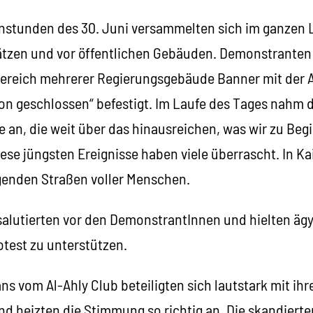
nstunden des 30. Juni versammelten sich im ganzen
ätzen und vor öffentlichen Gebäuden. Demonstranten
reich mehrerer Regierungsgebäude Banner mit der A
ion geschlossen“ befestigt. Im Laufe des Tages nahm
 an, die weit über das hinausreichen, was wir zu Beg
iese jüngsten Ereignisse haben viele überrascht. In Ka
egenden Straßen voller Menschen.
 salutierten vor den DemonstrantInnen und hielten ägy
otest zu unterstützen.
ans vom Al-Ahly Club beteiligten sich lautstark mit i
d heizten die Stimmung so richtig an. Die skandierte