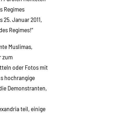
es Regimes
s 25. Januar 2011,
des Regimes!“
mte Muslimas,
er zum
tteln oder Fotos mit
hs hochrangige
 die Demonstranten,
andria teil, einige