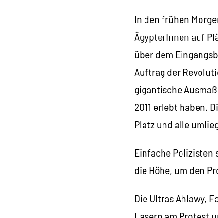
In den frühen Morge
ÄgypterInnen auf Pl
über dem Eingangsbe
Auftrag der Revolut
gigantische Ausmaße
2011 erlebt haben. D
Platz und alle umli
Einfache Polizisten
die Höhe, um den Pr
Die Ultras Ahlawy, F
Lasern am Protest un