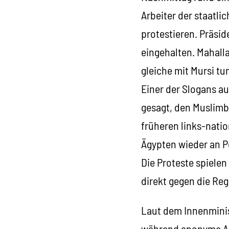
Arbeiter der staatli
protestieren. Präsi
eingehalten. Mahall
gleiche mit Mursi tun
Einer der Slogans a
gesagt, den Muslimb
früheren links-nati
Ägypten wieder an P
Die Proteste spielen
direkt gegen die Re
Laut dem Innenminis
während anonyme Arm