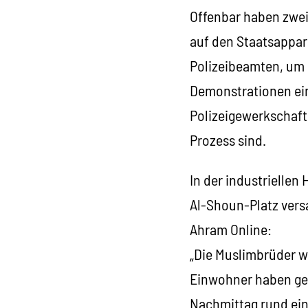
Offenbar haben zwei 
auf den Staatsappara
Polizeibeamten, um 
Demonstrationen ein
Polizeigewerkschafte
Prozess sind.
In der industrielle
Al-Shoun-Platz vers
Ahram Online:
„Die Muslimbrüder wa
Einwohner haben geg
Nachmittag rund ein