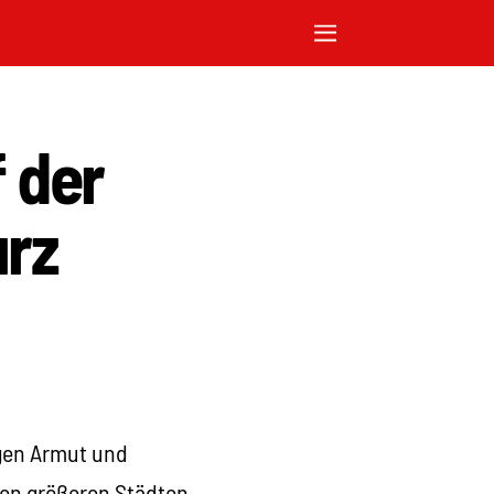
f der
urz
egen Armut und
llen größeren Städten