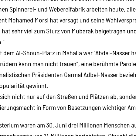
chen Spinnerei- und Webereifabrik arbeiten heute, all
dent Mohamed Morsi hat versagt und seine Wahlverspr
a hat sehr viel zum Sturz von Mubarak beigetragen un
.“
uf dem Al-Shoun-Platz in Mahalla war “Abdel-Nasser h
rüdern kann man nicht trauen”, eine berühmte Parole,
onalistischen Präsidenten Garmal Adbel-Nasser bezieh
opularität gewinnt.
 sich nicht nur auf den Straßen und Plätzen ab, sonde
gierungsmacht in Form von Besetzungen wichtiger A
terium waren am 30. Juni drei Millionen Menschen au
eebeamte von 14 Millionen berichteten. Obwohl die