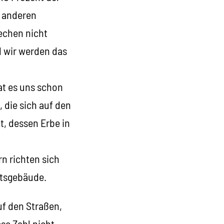
e anderen
echen nicht
d wir werden das
at es uns schon
 die sich auf den
t, dessen Erbe in
rn richten sich
mtsgebäude.
f den Straßen,
se Zahl nicht