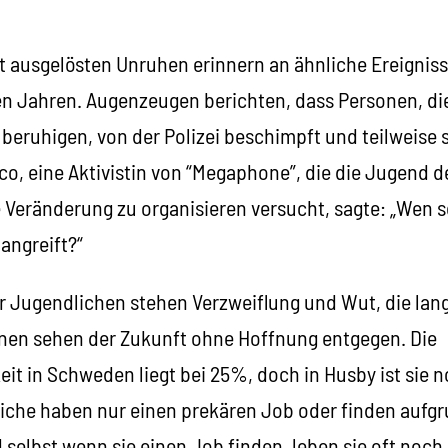
t ausgelösten Unruhen erinnern an ähnliche Ereigniss
en Jahren. Augenzeugen berichten, dass Personen, di
beruhigen, von der Polizei beschimpft und teilweise s
o, eine Aktivistin von “Megaphone”, die die Jugend d
e Veränderung zu organisieren versucht, sagte: „Wen 
e angreift?“
er Jugendlichen stehen Verzweiflung und Wut, die lan
hnen sehen der Zukunft ohne Hoffnung entgegen. Die
eit in Schweden liegt bei 25%, doch in Husby ist sie
liche haben nur einen prekären Job oder finden aufgr
 selbst wenn sie einen Job finden, leben sie oft noch 