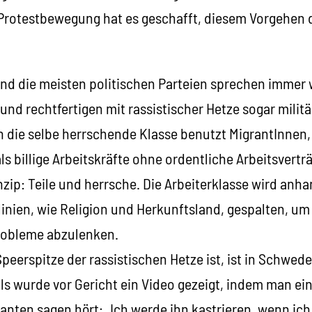
 Protestbewegung hat es geschafft, diesem Vorgehen d
d die meisten politischen Parteien sprechen immer 
nd rechtfertigen mit rassistischer Hetze sogar milit
h die selbe herrschende Klasse benutzt MigrantInnen,
 billige Arbeitskräfte ohne ordentliche Arbeitsverträ
nzip: Teile und herrsche. Die Arbeiterklasse wird anh
linien, wie Religion und Herkunftsland, gespalten, u
robleme abzulenken.
 Speerspitze der rassistischen Hetze ist, ist in Schwed
s wurde vor Gericht ein Video gezeigt, indem man ein
nten sagen hört: „Ich werde ihn kastrieren, wenn ich 