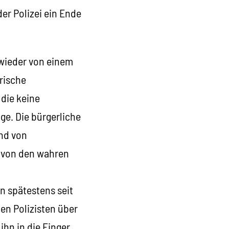
er Polizei ein Ende
wieder von einem
ärische
 die keine
ge. Die bürgerliche
and von
m von den wahren
en spätestens seit
en Polizisten über
ihn in die Finger