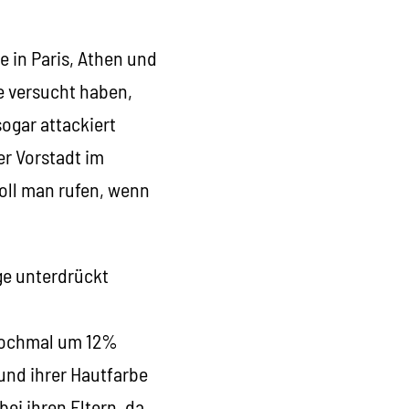
e in Paris, Athen und
e versucht haben,
ogar attackiert
er Vorstadt im
soll man rufen, wenn
ge unterdrückt
 nochmal um 12%
und ihrer Hautfarbe
bei ihren Eltern, da