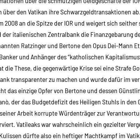
rmationen über die schmutzigen Geldgeschäfte der I
n über den Vatikan ihre Schwarzgeldtransaktionen ab
 2008 an die Spitze der IOR und weigert sich seither
 der italienischen Zentralbank die Finanzgebarung de
annten Ratzinger und Bertone den Opus Dei-Mann Ett
n Banker und Anhänger des “katholischen Kapitalismus
at die These, die gegenwärtige Krise sei eine Strafe Go
Bank transparenter zu machen und wurde dafür im ve
cht das einzige Opfer von Bertone und dessen Günstl
anò, der das Budgetdefizit des Heiligen Stuhls in de
 seiner Arbeit korrupte Würdenträger zur Verantwortu
rviert. Vatileaks war wahrscheinlich ein gezielter Ve
Kulissen dürfte also ein heftiger Machtkampf im Vatik