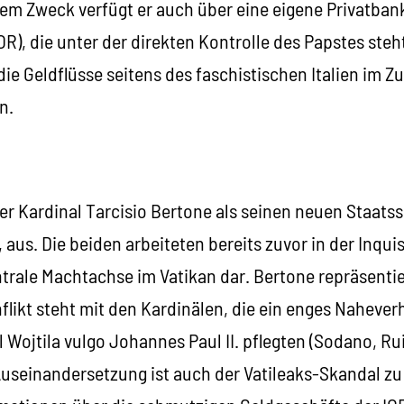
m Zweck verfügt er auch über eine eigene Privatbank, 
IOR), die unter der direkten Kontrolle des Papstes ste
ie Geldflüsse seitens des faschistischen Italien im Z
n.
r Kardinal Tarcisio Bertone als seinen neuen Staatss
 aus. Die beiden arbeiteten bereits zuvor in der Inq
ntrale Machtachse im Vatikan dar. Bertone repräsentie
nflikt steht mit den Kardinälen, die ein enges Nahever
Wojtila vulgo Johannes Paul II. pflegten (Sodano, Rui
Auseinandersetzung ist auch der Vatileaks-Skandal zu