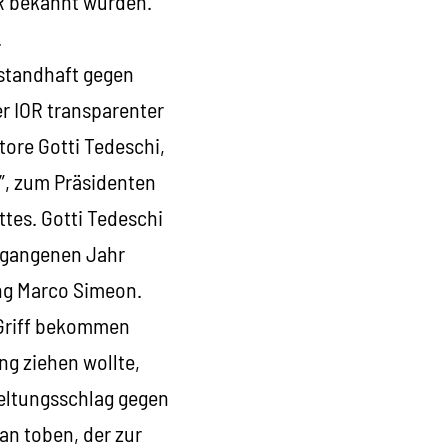
OR bekannt wurden.
.
 standhaft gegen
r IOR transparenter
ore Gotti Tedeschi,
”, zum Präsidenten
ttes. Gotti Tedeschi
rgangenen Jahr
ing Marco Simeon.
n Griff bekommen
ng ziehen wollte,
rgeltungsschlag gegen
an toben, der zur