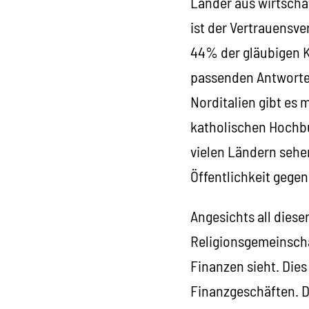
Länder aus wirtscha
ist der Vertrauensver
44% der gläubigen Ka
passenden Antworten
Norditalien gibt es 
katholischen Hochbu
vielen Ländern sehe
Öffentlichkeit gege
Angesichts all die
Religionsgemeinscha
Finanzen sieht. Die
Finanzgeschäften. Da