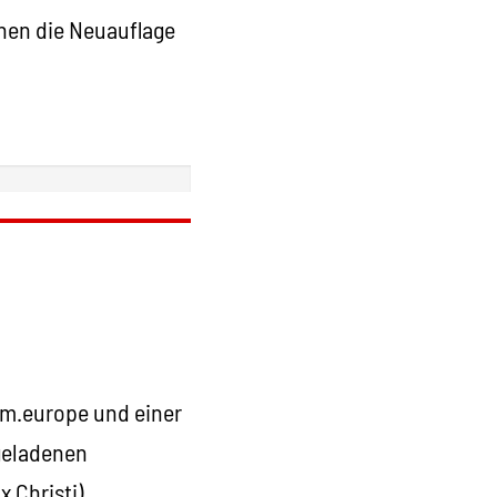
nen die Neuauflage
orm.europe und einer
ngeladenen
x Christi)