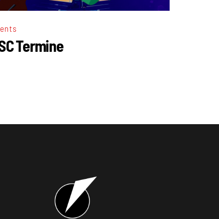
ents
SC Termine