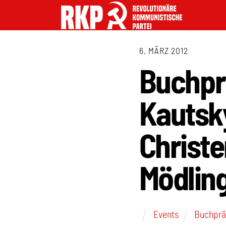
6. MÄRZ 2012
Buchpr
Kautsk
Christ
Mödlin
Events
Buchprä