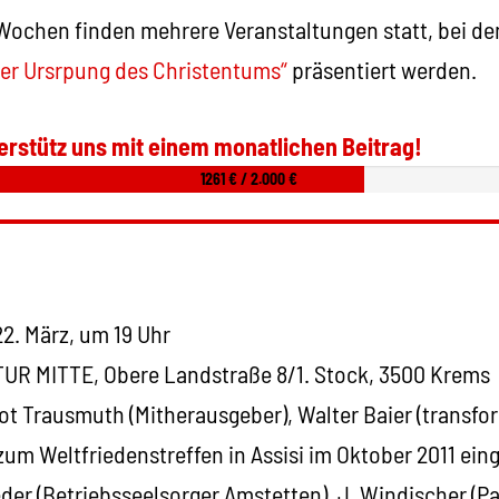
chen finden mehrere Veranstaltungen statt, bei de
Der Ursrpung des Christentums“
präsentiert werden.
erstütz uns mit einem monatlichen Beitrag!
1261 € / 2.000 €
2. März, um 19 Uhr
UR MITTE, Obere Landstraße 8/1. Stock, 3500 Krems
not Trausmuth (Mitherausgeber), Walter Baier (transf
zum Weltfriedenstreffen in Assisi im Oktober 2011 ei
eder (Betriebsseelsorger Amstetten), J. Windischer (Pa