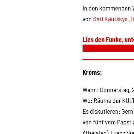
In den kommenden Wo
von
Karl Kautskys „
Lies den Funke, unt
Krems:
Wann: Donnerstag, 2
Wo: Räume der KULT
Es diskutieren: Ger
von fünf vom Papst 
Atheisten), Franz Si