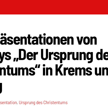
äsentationen von
ys „Der Ursprung d
entums“ in Krems u
g
sentation
,
Ursprung des Christentums