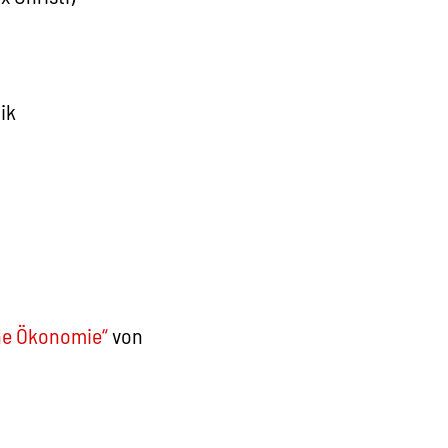
ik
che Ökonomie“
von