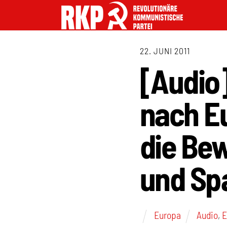
22. JUNI 2011
[Audio
nach E
die Be
und Sp
Europa
Audio
,
E