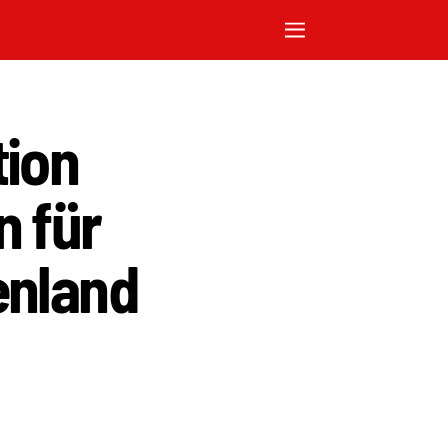
tion
n für
enland