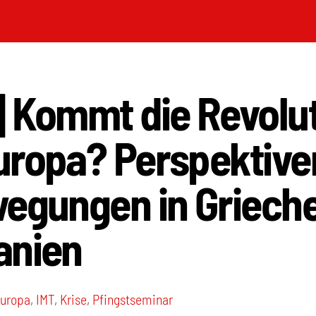
] Kommt die Revolu
uropa? Perspektive
wegungen in Griech
anien
uropa
,
IMT
,
Krise
,
Pfingstseminar