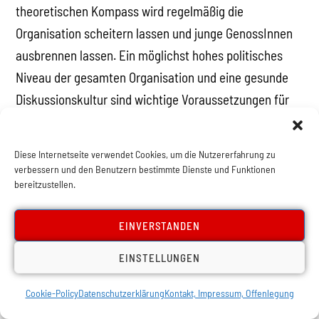
theoretischen Kompass wird regelmäßig die
Organisation scheitern lassen und junge GenossInnen
ausbrennen lassen. Ein möglichst hohes politisches
Niveau der gesamten Organisation und eine gesunde
Diskussionskultur sind wichtige Voraussetzungen für
eine demokratische Organisation und wichtiger als
jedes Statut, das immer dazu tendiert geduldiges
Diese Internetseite verwendet Cookies, um die Nutzererfahrung zu
Papier zu bleiben, wenn es nicht reale Kräfte in der
verbessern und den Benutzern bestimmte Dienste und Funktionen
bereitzustellen.
Organisation gibt, die die Führung einer Organisation
kontrollieren können. In der Linken gibt es eine lange
EINVERSTANDEN
Tradition der Polemik gegen ein demokratisch-
zentralistisches Organisationsprinzip. Opratko/Probst
EINSTELLUNGEN
können es sich natürlich nicht verkneifen ebenfalls
Cookie-Policy
Datenschutzerklärung
Kontakt, Impressum, Offenlegung
dagegen zu polemisieren. Unabhängig davon, wie der