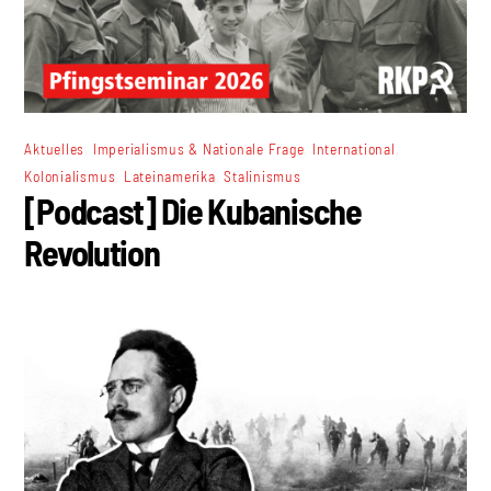
,
,
,
Aktuelles
Imperialismus & Nationale Frage
International
,
,
Kolonialismus
Lateinamerika
Stalinismus
[Podcast] Die Kubanische
Revolution