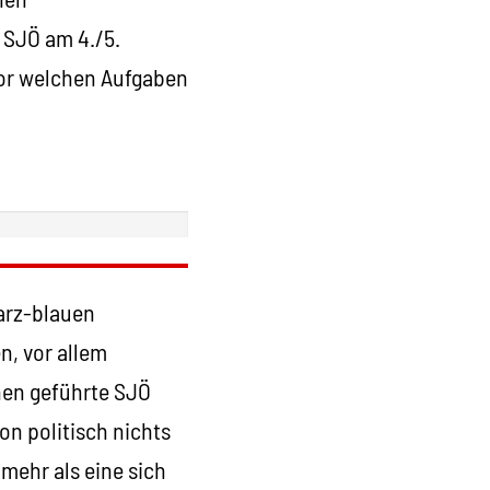
 SJÖ am 4./5.
vor welchen Aufgaben
warz-blauen
n, vor allem
nnen geführte SJÖ
on politisch nichts
 mehr als eine sich