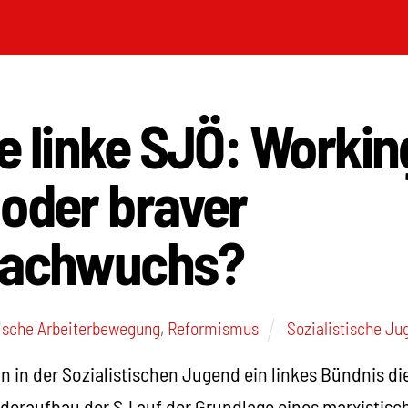
e linke SJÖ: Workin
 oder braver
nachwuchs?
ische Arbeiterbewegung
,
Reformismus
Sozialistische Ju
n in der Sozialistischen Jugend ein linkes Bündnis di
eraufbau der SJ auf der Grundlage eines marxistisc