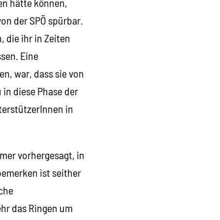
en hätte können,
von der SPÖ spürbar.
 die ihr in Zeiten
ssen. Eine
n, war, dass sie von
u in diese Phase der
terstützerInnen in
mer vorhergesagt, in
 bemerken ist seither
sche
ehr das Ringen um