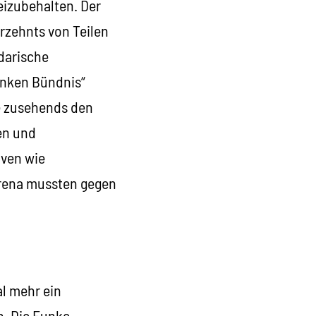
eizubehalten. Der
rzehnts von Teilen
darische
inken Bündnis“
te zusehends den
en und
iven wie
Arena mussten gegen
l mehr ein
n. Die Funke-