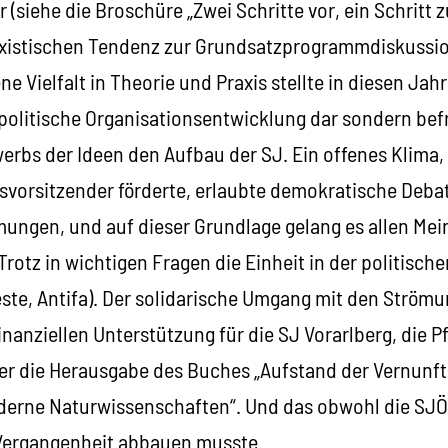
siehe die Broschüre „Zwei Schritte vor, ein Schritt 
xistischen Tendenz zur Grundsatzprogrammdiskussion
e Vielfalt in Theorie und Praxis stellte in diesen Jah
olitische Organisationsentwicklung dar sondern bef
erbs der Ideen den Aufbau der SJ. Ein offenes Klima,
dsvorsitzender förderte, erlaubte demokratische Deb
ungen, und auf dieser Grundlage gelang es allen Me
rotz in wichtigen Fragen die Einheit in der politische
ste, Antifa). Der solidarische Umgang mit den Strömu
 finanziellen Unterstützung für die SJ Vorarlberg, die 
 die Herausgabe des Buches „Aufstand der Vernunft 
erne Naturwissenschaften“. Und das obwohl die SJÖ
Vergangenheit abbauen musste.