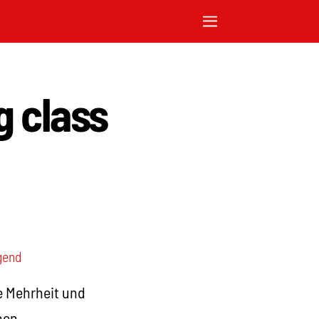
g class
gend
e Mehrheit und
hen