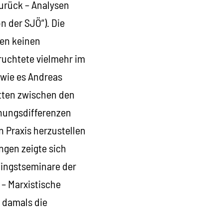
zurück – Analysen
 der SJÖ“). Die
ren keinen
ruchtete vielmehr im
 wie es Andreas
atten zwischen den
inungsdifferenzen
n Praxis herzustellen
ngen zeigte sich
Pfingstseminare der
– Marxistische
 damals die