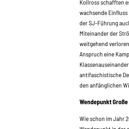
Kollross schafften 
wachsende Einfluss 
der SJ-Führung auc
Miteinander der Str
weitgehend verloren
Anspruch eine Kamp
Klassenauseinanderse
antifaschistische D
den anfänglichen W
Wendepunkt Große 
Wie schon im Jahr 2
Wendepunkt in der o