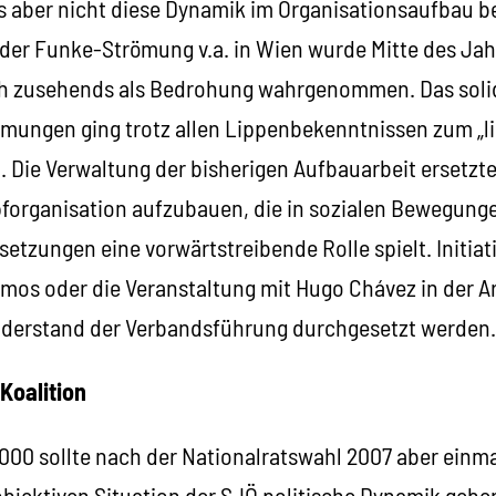
es aber nicht diese Dynamik im Organisationsaufbau b
der Funke-Strömung v.a. in Wien wurde Mitte des Jah
h zusehends als Bedrohung wahrgenommen. Das soli
ömungen ging trotz allen Lippenbekenntnissen zum „l
. Die Verwaltung der bisherigen Aufbauarbeit ersetz
forganisation aufzubauen, die in sozialen Bewegung
tzungen eine vorwärtstreibende Rolle spielt. Initiat
emos oder die Veranstaltung mit Hugo Chávez in der 
iderstand der Verbandsführung durchgesetzt werden.
Koalition
000 sollte nach der Nationalratswahl 2007 aber einma
bjektiven Situation der SJÖ politische Dynamik gebe