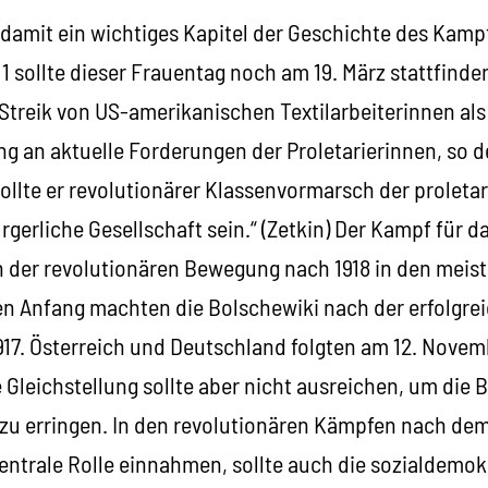
b damit ein wichtiges Kapitel der Geschichte des Kam
1 sollte dieser Frauentag noch am 19. März stattfinden
Streik von US-amerikanischen Textilarbeiterinnen als
g an aktuelle Forderungen der Proletarierinnen, so d
ollte er revolutionärer Klassenvormarsch der proleta
gerliche Gesellschaft sein.“ (Zetkin) Der Kampf für d
in der revolutionären Bewegung nach 1918 in den meis
n Anfang machten die Bolschewiki nach der erfolgre
17. Österreich und Deutschland folgten am 12. Novemb
e Gleichstellung sollte aber nicht ausreichen, um die 
zu erringen. In den revolutionären Kämpfen nach dem 
entrale Rolle einnahmen, sollte auch die sozialdemok