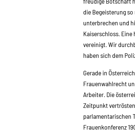
freudige Botschaft h
die Begeisterung so 
unterbrechen und hi
Kaiserschloss. Eine 
vereinigt. Wir durc
haben sich dem Poli
Gerade in Österreic
Frauenwahlrecht und
Arbeiter. Die österr
Zeitpunkt vertröste
parlamentarischen Ta
Frauenkonferenz 1907