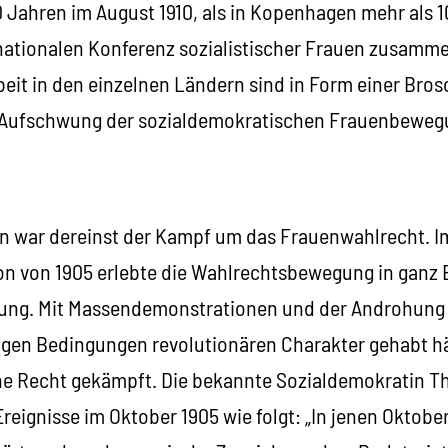
 Jahren im August 1910, als in Kopenhagen mehr als 1
rnationalen Konferenz sozialistischer Frauen zusamm
beit in den einzelnen Ländern sind in Form einer Bro
Aufschwung der sozialdemokratischen Frauenbewegun
gen war dereinst der Kampf um das Frauenwahlrecht. I
on von 1905 erlebte die Wahlrechtsbewegung in ganz 
ung. Mit Massendemonstrationen und der Androhung v
igen Bedingungen revolutionären Charakter gehabt hä
e Recht gekämpft. Die bekannte Sozialdemokratin Th
Ereignisse im Oktober 1905 wie folgt: „In jenen Oktober