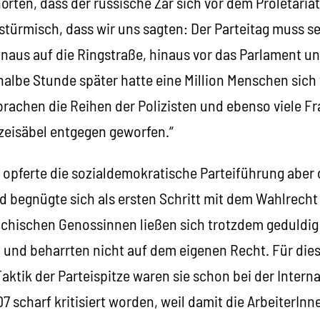
örten, dass der russische Zar sich vor dem Proletaria
stürmisch, dass wir uns sagten: Der Parteitag muss s
naus auf die Ringstraße, hinaus vor das Parlament un
halbe Stunde später hatte eine Million Menschen sich
hbrachen die Reihen der Polizisten und ebenso viele 
zeisäbel entgegen geworfen.“
h opferte die sozialdemokratische Parteiführung aber
 begnügte sich als ersten Schritt mit dem Wahlrecht
eichischen Genossinnen ließen sich trotzdem geduldig
n und beharrten nicht auf dem eigenen Recht. Für die
ktik der Parteispitze waren sie schon bei der Intern
 scharf kritisiert worden, weil damit die ArbeiterIn