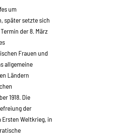
pfes um
, später setzte sich
 Termin der 8. März
es
rischen Frauen und
as allgemeine
ten Ländern
ichen
er 1918. Die
Befreiung der
Ersten Weltkrieg, in
ratische