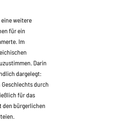
 eine weitere
nen für ein
mmerte. Im
reichischen
zuzustimmen. Darin
dlich dargelegt:
n Geschlechts durch
eßlich für das
t den bürgerlichen
teien.