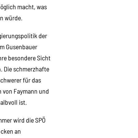
öglich macht, was
rn würde.
gierungspolitik der
 um Gusenbauer
ihre besondere Sicht
n. Die schmerzhafte
schwerer für das
en von Faymann und
lbvoll ist.
mmer wird die SPÖ
ocken an