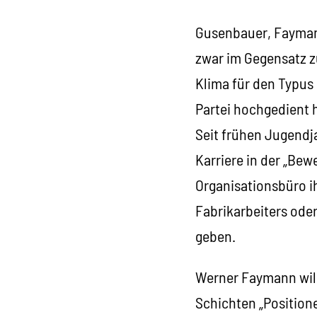
Gusenbauer, Faymann
zwar im Gegensatz z
Klima für den Typus 
Partei hochgedient h
Seit frühen Jugendja
Karriere in der „Bew
Organisationsbüro ih
Fabrikarbeiters oder
geben.
Werner Faymann will
Schichten „Position