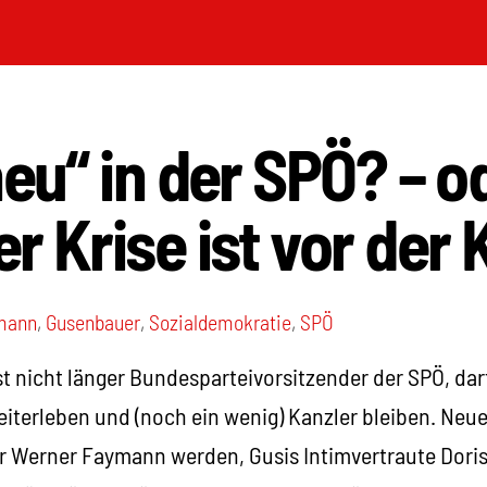
neu“ in der SPÖ? – o
r Krise ist vor der 
mann
,
Gusenbauer
,
Sozialdemokratie
,
SPÖ
t nicht länger Bundesparteivorsitzender der SPÖ, dar
terleben und (noch ein wenig) Kanzler bleiben. Neu
er Werner Faymann werden, Gusis Intimvertraute Dori