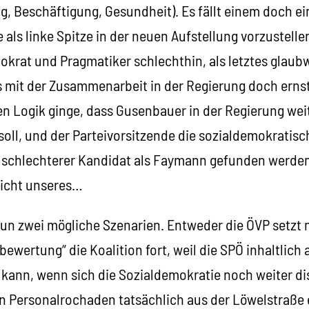
, Beschäftigung, Gesundheit). Es fällt einem doch ei
als linke Spitze in der neuen Aufstellung vorzustellen.
nokrat und Pragmatiker schlechthin, als letztes glau
s mit der Zusammenarbeit in der Regierung doch erns
n Logik ginge, dass Gusenbauer in der Regierung weite
ll, und der Parteivorsitzende die sozialdemokratis
n schlechterer Kandidat als Faymann gefunden werde
nicht unseres…
nun zwei mögliche Szenarien. Entweder die ÖVP setzt 
wertung“ die Koalition fort, weil die SPÖ inhaltlich 
 kann, wenn sich die Sozialdemokratie noch weiter dis
en Personalrochaden tatsächlich aus der Löwelstraße