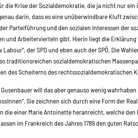
r die Krise der Sozialdemokratie, die ja nicht nur ein
 genau darin, dass es eine unüberwindbare Kluft zwis
k der Parteiführung und den sozialen Interessen der s
n und Arbeitervierteln gibt. Hierin liegt die Erklärung
 Labour“, der SPD und eben auch der SPÖ. Die Wahle
 so traditionsreichen sozialdemokratischen Massenpa
lgen des Scheiterns des rechtssozialdemokratischen
d Gusenbauer will das aber genauso wenig wahrhaben 
ossInnen“. Sie zeichnen sich durch eine Form der Rea
an die einer Marie Antoinette heranreicht, welche de
assen im Frankreich des Jahres 1789 den guten Rats