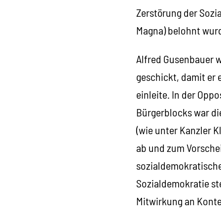
Zerstörung der Sozi
Magna) belohnt wur
Alfred Gusenbauer 
geschickt, damit er 
einleite. In der Opp
Bürgerblocks war di
(wie unter Kanzler K
ab und zum Vorschei
sozialdemokratischen
Sozialdemokratie st
Mitwirkung an Kont