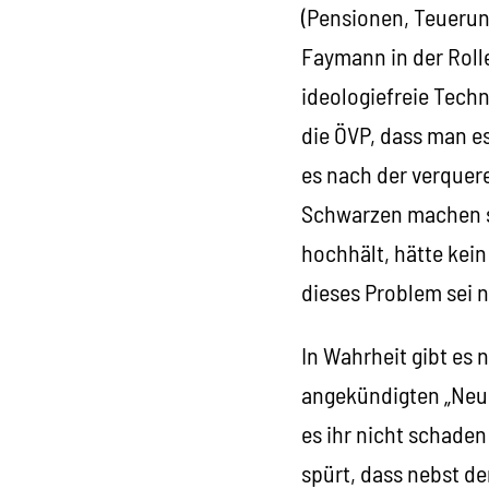
(Pensionen, Teuerung
Faymann in der Rolle 
ideologiefreie Tech
die ÖVP, dass man e
es nach der verquere
Schwarzen machen so
hochhält, hätte kei
dieses Problem sei 
In Wahrheit gibt es 
angekündigten „Neube
es ihr nicht schaden
spürt, dass nebst d