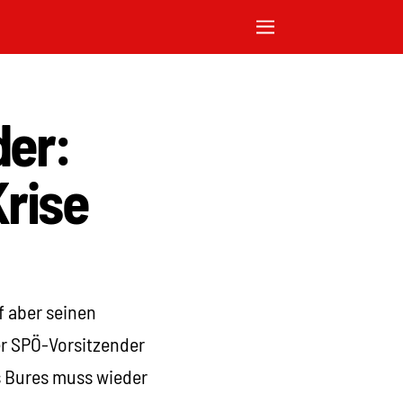
der:
Krise
f aber seinen
er SPÖ-Vorsitzender
s Bures muss wieder