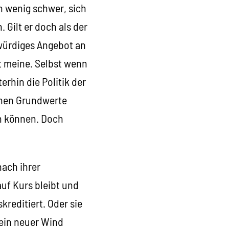
n wenig schwer, sich
 Gilt er doch als der
bwürdiges Angebot an
t meine. Selbst wenn
rhin die Politik der
chen Grundwerte
n können. Doch
nach ihrer
auf Kurs bleibt und
kreditiert. Oder sie
 ein neuer Wind