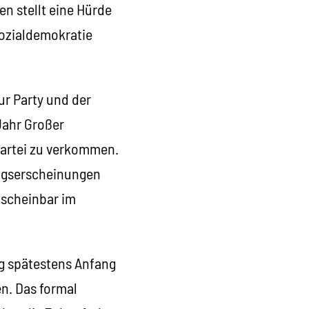
n stellt eine Hürde
Sozialdemokratie
ur Party und der
Jahr Großer
Partei zu verkommen.
ngserscheinungen
 scheinbar im
g spätestens Anfang
n. Das formal