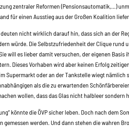
tzung zentraler Reformen (Pensionsautomatik,…) unm
and für einen Ausstieg aus der Großen Koalition liefe
deuten nicht wirklich darauf hin, dass sich an der Re
ern würde. Die Selbstzufriedenheit der Clique rund
Sie will es lieber damit versuchen, der eigenen Basis 
tern. Dieses Vorhaben wird aber keinen Erfolg zeitige
m Supermarkt oder an der Tankstelle wiegt nämlich 
hnabhängigen als die zu erwartenden Schönfärberei
achen wollen, dass das Glas nicht halbleer sondern ha
rung“ könnte die ÖVP sicher leben. Doch nach dem So
en gemessen werden. Und dann stehen die wahren Br