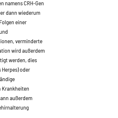
 Gen namens CRH-Gen
rper dann wiederum
Folgen einer
 und
tionen, verminderte
ation wird außerdem
tigt werden, dies
s Herpes) oder
tändige
n Krankheiten
 kann außerdem
ehirnalterung