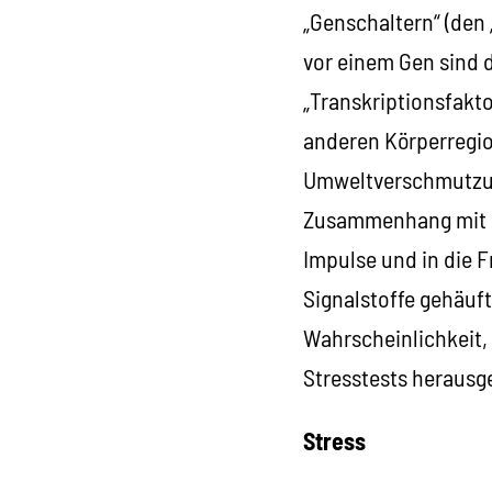
„Genschaltern“ (den 
vor einem Gen sind 
„Transkriptionsfakt
anderen Körperregio
Umweltverschmutzung
Zusammenhang mit so
Impulse und in die 
Signalstoffe gehäuf
Wahrscheinlichkeit, 
Stresstests heraus
Stress