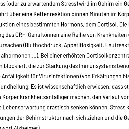
ss (oder zu erwartendem Stress) wird im Gehirn ein
führt über eine Kettenreaktion binnen Minuten im Kö
uktion eines bestimmten Hormons, dem Cortisol. Die 
ng des CRH-Gens können eine Reihe von Krankheiten
rsachen (Bluthochdruck, Appetitlosigkeit, Hautreak
alhormonen,…). Bei einer erhöhten Cortisolkonzentr
n blockiert, die zur Stärkung des Immunsystems benö
Anfälligkeit für Virusinfektionen (von Erkältungen bi
undheilung. Es ist wissenschaftlich erwiesen, dass s
n Körper krankheitsanfälliger machen, den Verlauf vo
ie Lebenserwartung drastisch senken können. Stress
ungen der Gehirnstruktur nach sich ziehen und die G
hwort Alzheimer).