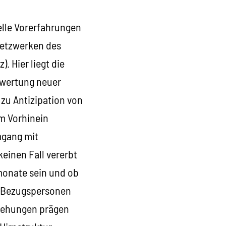
elle Vorerfahrungen
-Netzwerken des
. Hier liegt die
ewertung neuer
 zu Antizipation von
m Vorhinein
mgang mit
keinen Fall vererbt
monate sein und ob
h Bezugspersonen
ziehungen prägen