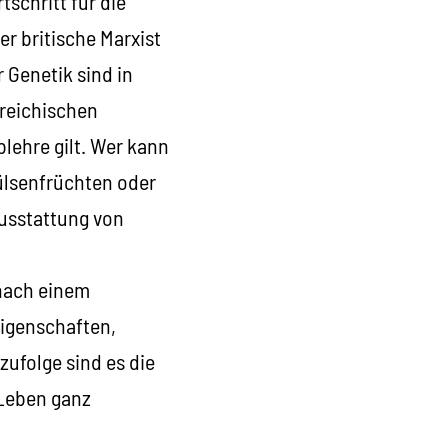
tschritt für die
r britische Marxist
 Genetik sind in
rreichischen
blehre gilt. Wer kann
Hülsenfrüchten oder
usstattung von
 nach einem
igenschaften,
ufolge sind es die
 Leben ganz