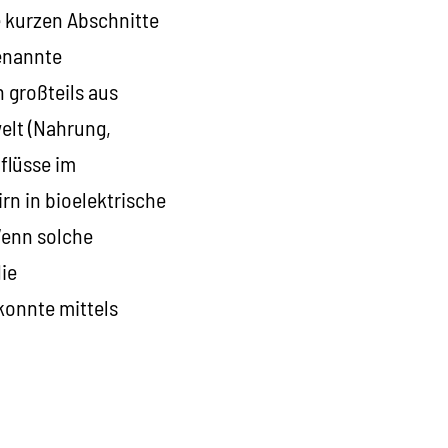
e kurzen Abschnitte
enannte
 großteils aus
elt (Nahrung,
flüsse im
n in bioelektrische
Wenn solche
ie
 konnte mittels