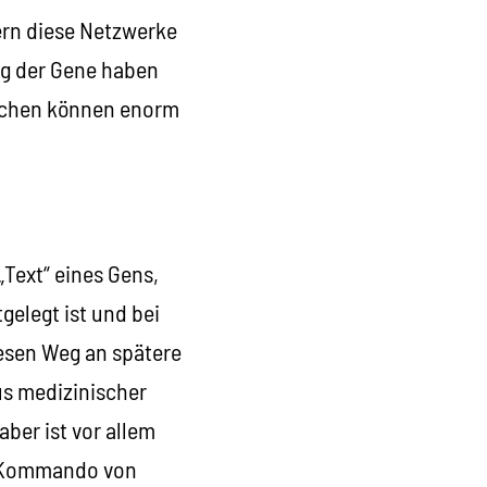
ern diese Netzwerke
ng der Gene haben
nschen können enorm
Text“ eines Gens,
elegt ist und bei
iesen Weg an spätere
us medizinischer
aber ist vor allem
m Kommando von