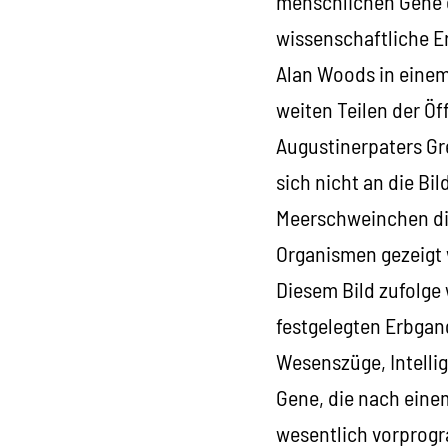
menschlichen Gene en
wissenschaftliche E
Alan Woods in eine
weiten Teilen der Ö
Augustinerpaters Gre
sich nicht an die Bi
Meerschweinchen di
Organismen gezeigt 
Diesem Bild zufolge
festgelegten Erbga
Wesenszüge, Intelli
Gene, die nach eine
wesentlich vorprog