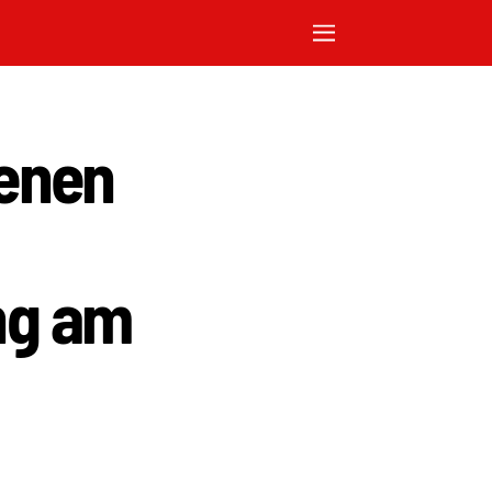
enen
ung am