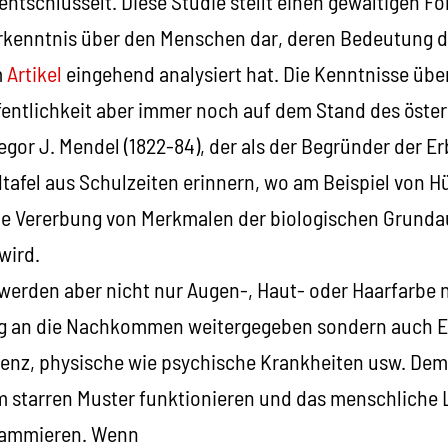
tschlüsselt. Diese Studie stellt einen gewaltigen For
rkenntnis über den Menschen dar, deren Bedeutung de
m
Artikel
eingehend analysiert hat. Die Kenntnisse über
ffentlichkeit aber immer noch auf dem Stand des öste
gor J. Mendel (1822-84), der als der Begründer der Er
ldtafel aus Schulzeiten erinnern, wo am Beispiel von 
e Vererbung von Merkmalen der biologischen Grunda
wird.
 werden aber nicht nur Augen-, Haut- oder Haarfarbe
ng an die Nachkommen weitergegeben sondern auch E
genz, physische wie psychische Krankheiten usw. Demz
m starren Muster funktionieren und das menschliche
rammieren. Wenn