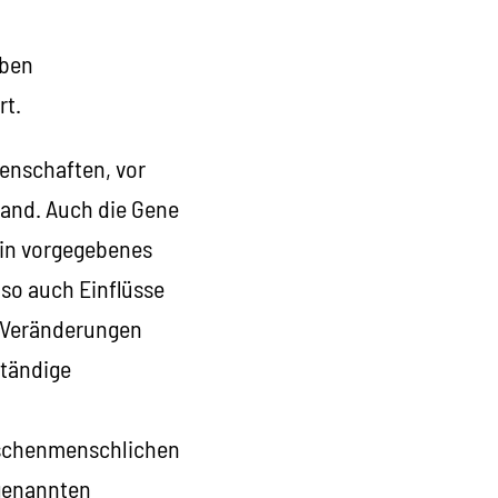
lben
rt.
enschaften, vor
tand. Auch die Gene
ein vorgegebenes
lso auch Einflüsse
 Veränderungen
tändige
wischenmenschlichen
genannten