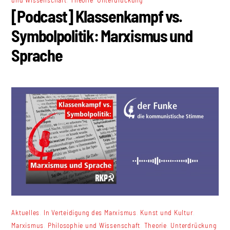
[Podcast] Klassenkampf vs.
Symbolpolitik: Marxismus und
Sprache
,
,
,
Aktuelles
In Verteidigung des Marxismus
Kunst und Kultur
,
,
,
Marxismus
Philosophie und Wissenschaft
Theorie
Unterdrückung