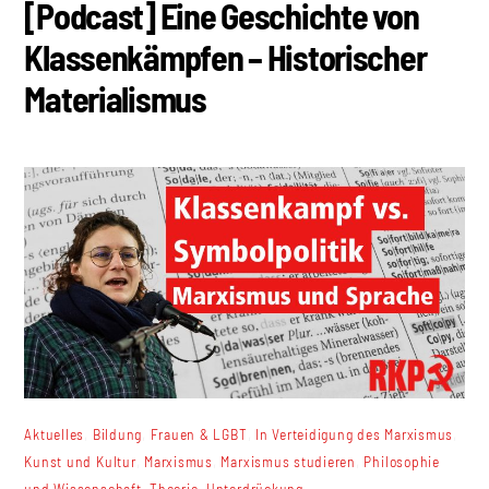
[Podcast] Eine Geschichte von
Klassenkämpfen – Historischer
Materialismus
,
,
,
,
Aktuelles
Bildung
Frauen & LGBT
In Verteidigung des Marxismus
,
,
,
Kunst und Kultur
Marxismus
Marxismus studieren
Philosophie
,
,
und Wissenschaft
Theorie
Unterdrückung