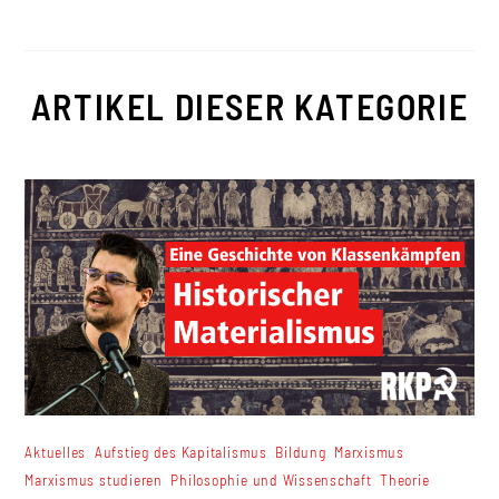
ARTIKEL DIESER KATEGORIE
,
,
,
,
Aktuelles
Aufstieg des Kapitalismus
Bildung
Marxismus
,
,
Marxismus studieren
Philosophie und Wissenschaft
Theorie