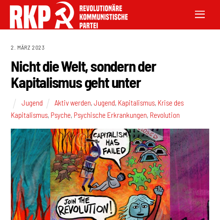
2. MÄRZ 2023
Nicht die Welt, sondern der
Kapitalismus geht unter
Jugend
Aktiv werden
,
Jugend
,
Kapitalismus
,
Krise des
Kapitalismus
,
Psyche
,
Psychische Erkrankungen
,
Revolution