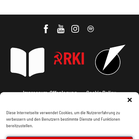
Impressum, Offenlegung
Cookie Policy
Datenschutz
Kontakt
Diese Internetseite verwendet Cookies, um die Nutzererfahrung zu
verbessern und den Benutzern bestimmte Dienste und Funktionen
bereitzustellen.