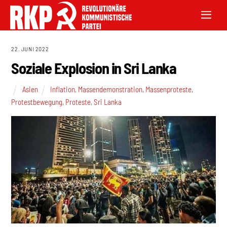
22. JUNI 2022
Soziale Explosion in Sri Lanka
Asien
Inflation
,
Massendemonstration
,
Massenproteste
,
Protestbewegung
,
Proteste
,
Sri Lanka