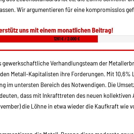
u lassen. Wir argumentieren für eine kompromisslos g
erstütz uns mit einem monatlichen Beitrag!
1261 € / 2.000 €
s gewerkschaftliche Verhandlungsteam der Metallerbr
en Metall-Kapitalisten ihre Forderungen. Mit 10,6% 
ung im untersten Bereich des Notwendigen. Die Umset
euten, dass mit Inkrafttreten des neuen kollektiven 
November) die Löhne in etwa wieder die Kaufkraft wie 
mmentieren die Metall-Barone diese moderate gewer