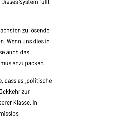
 Dieses System füllt
nfachsten zu lösende
en. Wenn uns dies in
se auch das
ismus anzupacken.
 dass es „politische
Rückkehr zur
erer Klasse. In
omisslos