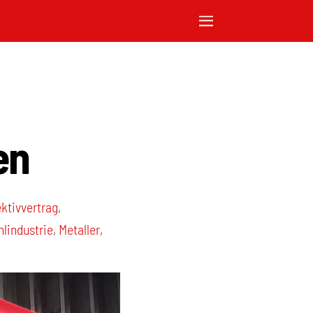
en
ektivvertrag
,
hlindustrie
,
Metaller
,