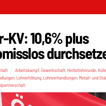
r-KV: 10,6% plus
misslos durchsetz
chaft
Arbeitskampf
,
Gewerkschaft
,
Herbstlohnrunde
,
Koll
ndlungen
,
Lohnerhöhung
,
Lohnverhandlungen
,
Metall- und Sta
lpartnerschaft