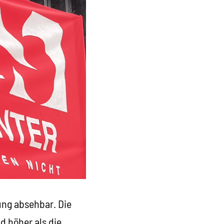
nung absehbar. Die
d höher als die