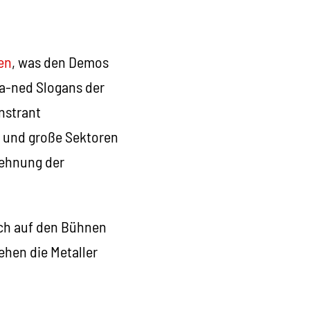
en
, was den Demos
na-ned Slogans der
nstrant
, und große Sektoren
lehnung der
ch auf den Bühnen
ehen die Metaller