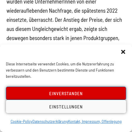
wurden viele UnternehmerInnen von einer
wiederauflebenden Nachfrage, die spätestens 2022
einsetzte, überrascht. Der Anstieg der Preise, der sich
aus diesem Ungleichgewicht ergab, zeigte sich
deswegen besonders stark in jenen Produktgruppen,
die von einem Nachholeffekt betroffen sind – wie
beispielsweise Restaurants, Bewirtung und Reisen.
Diese Internetseite verwendet Cookies, um die Nutzererfahrung zu
Explodierende Energiepreise
verbessern und den Benutzern bestimmte Dienste und Funktionen
bereitzustellen.
Die wesentliche Komponente der derzeitigen Inflation
EINVERSTANDEN
sind jedoch die massiv angestiegenen Energiepreise.
Bereits 2021 kam es zu einem markanten Anstieg der
EINSTELLUNGEN
Preise für Energie – dies war sowohl auf eine höhere
Cookie-Policy
Datenschutzerklärung
Kontakt, Impressum, Offenlegung
Nachfrage aufgrund des langen Winters, als auch die