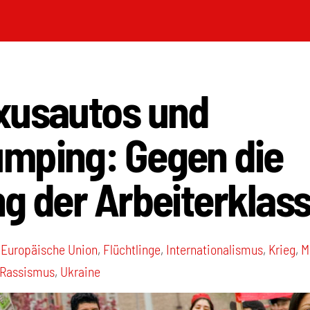
xusautos und
mping: Gegen die
g der Arbeiterklass
,
Europäische Union
,
Flüchtlinge
,
Internationalismus
,
Krieg
,
M
Rassismus
,
Ukraine