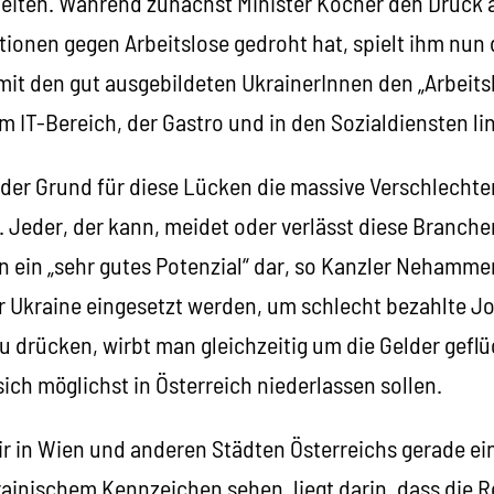
eiten. Während zunächst Minister Kocher den Druck a
ionen gegen Arbeitslose gedroht hat, spielt ihm nun 
 mit den gut ausgebildeten UkrainerInnen den „Arbeits
m IT-Bereich, der Gastro und in den Sozialdiensten li
 der Grund für diese Lücken die massive Verschlechte
 Jeder, der kann, meidet oder verlässt diese Branche
en ein „sehr gutes Potenzial“ dar, so Kanzler Nehamm
er Ukraine eingesetzt werden, um schlecht bezahlte J
 drücken, wirbt man gleichzeitig um die Gelder geflü
sich möglichst in Österreich niederlassen sollen.
r in Wien und anderen Städten Österreichs gerade ei
ainischem Kennzeichen sehen, liegt darin, dass die R