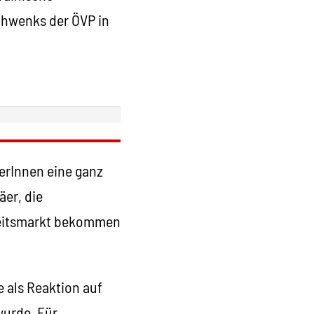
chwenks der ÖVP in
erInnen eine ganz
äer, die
rbeitsmarkt bekommen
 als Reaktion auf
wurde. Für