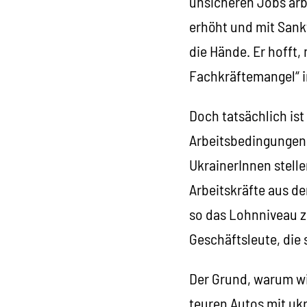
unsicheren Jobs arb
erhöht und mit Sankt
die Hände. Er hofft,
Fachkräftemangel“ i
Doch tatsächlich ist
Arbeitsbedingungen.
UkrainerInnen stell
Arbeitskräfte aus d
so das Lohnniveau zu
Geschäftsleute, die 
Der Grund, warum wi
teuren Autos mit ukr