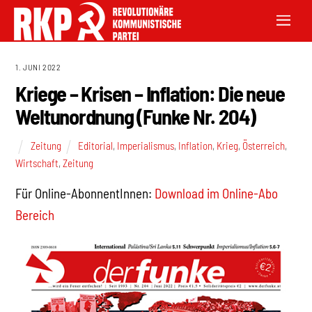
1. JUNI 2022
Kriege – Krisen – Inflation: Die neue
Weltunordnung (Funke Nr. 204)
Zeitung
Editorial
,
Imperialismus
,
Inflation
,
Krieg
,
Österreich
,
Wirtschaft
,
Zeitung
Für Online-AbonnentInnen:
Download im Online-Abo
Bereich