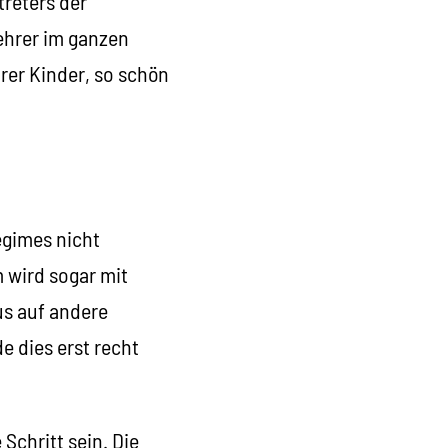
treters der
ehrer im ganzen
rer Kinder, so schön
egimes nicht
 wird sogar mit
us auf andere
 dies erst recht
Schritt sein. Die