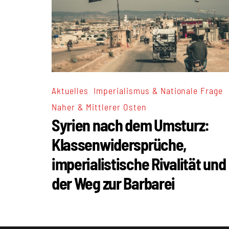
,
,
Aktuelles
Imperialismus & Nationale Frage
Naher & Mittlerer Osten
Syrien nach dem Umsturz:
Klassenwidersprüche,
imperialistische Rivalität und
der Weg zur Barbarei