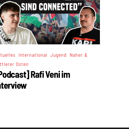
,
,
,
tuelles
International
Jugend
Naher &
ttlerer Osten
Podcast] Rafi Veni im
nterview