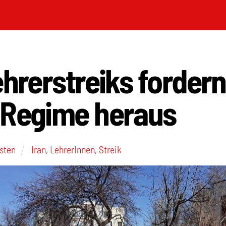
ehrerstreiks forder
-Regime heraus
Osten
Iran
,
LehrerInnen
,
Streik