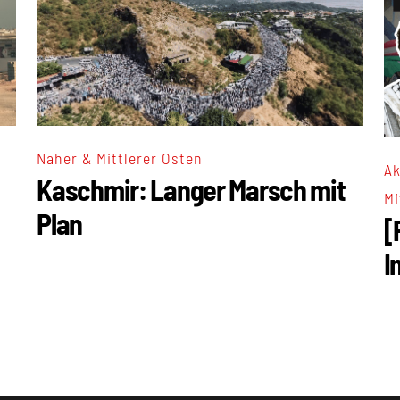
Naher & Mittlerer Osten
Ak
Kaschmir: Langer Marsch mit
Mi
Plan
[
I