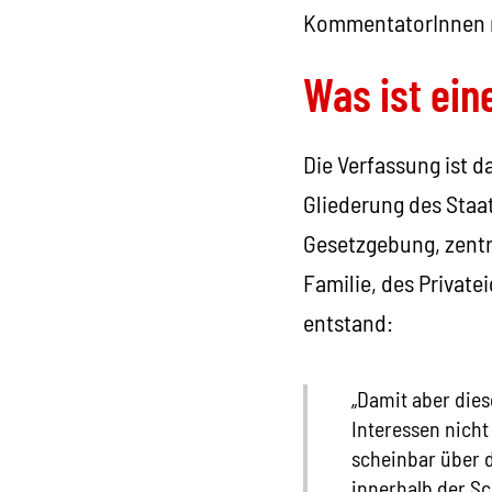
KommentatorInnen n
Was ist ein
Die Verfassung ist d
Gliederung des Staat
Gesetzgebung, zentr
Familie, des Private
entstand:
„Damit aber die
Interessen nicht
scheinbar über d
innerhalb der Sc