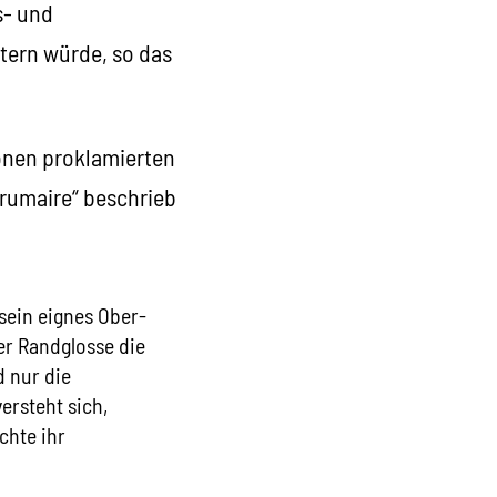
s- und
htern würde, so das
ionen proklamierten
Brumaire“ beschrieb
sein eignes Ober-
er Randglosse die
d nur die
ersteht sich,
chte ihr