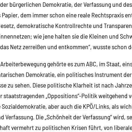
 der bürgerlichen Demokratie, der Verfassung und de
s Papier, dem immer schon eine reale Rechtspraxis en
Gesetz, demokratische Kontrollrechte und Transparen
innennetzen; wie jene halten sie die Kleinen und Sc
das Netz zerreißen und entkommen“, wusste schon de
 Arbeiterbewegung gehörte es zum ABC, im Staat, eins
tarischen Demokratie, ein politisches Instrument de
sse zu sehen. Diese politische Klarheit ist nach Jahr
er staatstragenden „Oppositions“-Politik weitgehend 
 Sozialdemokratie, aber auch die KPÖ/Links, als wicht
d Verfassung. Die „Schönheit der Verfassung“ wird, se
aft vermehrt zu politischen Krisen führt, von liberal