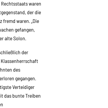
s Rechtsstaats waren
tgegenstand, der die
z fremd waren. „Die
hwachen gefangen,
r alte Solon.
chließlich der
r Klassenherrschaft
zehnten des
verloren gegangen.
igste Verteidiger
it das bunte Treiben
en