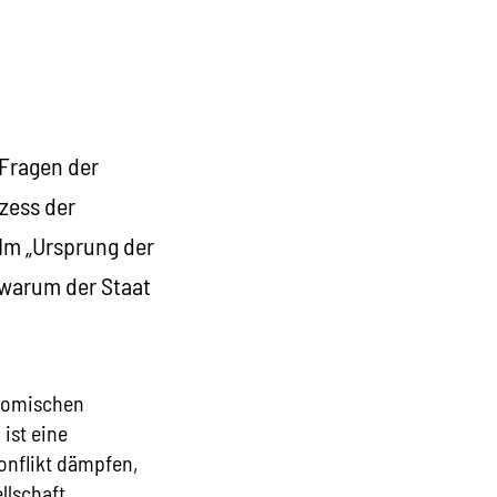
 Fragen der
zess der
Im „Ursprung der
 warum der Staat
onomischen
ist eine
onflikt dämpfen,
llschaft