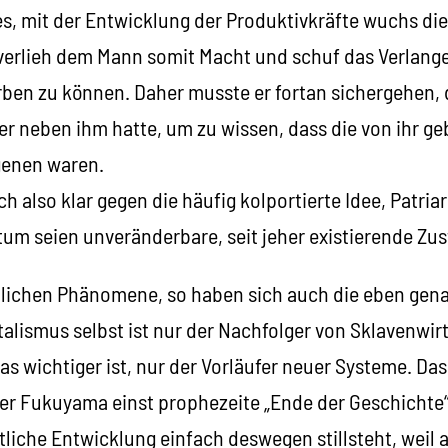
, mit der Entwicklung der Produktivkräfte wuchs die
 verlieh dem Mann somit Macht und schuf das Verlange
rben zu können. Daher musste er fortan sichergehen, 
er neben ihm hatte, um zu wissen, dass die von ihr g
igenen waren.
sich also klar gegen die häufig kolportierte Idee, Pat
tum seien unveränderbare, seit jeher existierende Zu
ftlichen Phänomene, so haben sich auch die eben gen
talismus selbst ist nur der Nachfolger von Sklavenwir
s wichtiger ist, nur der Vorläufer neuer Systeme. Da
ler Fukuyama einst prophezeite „Ende der Geschichte
liche Entwicklung einfach deswegen stillsteht, weil al