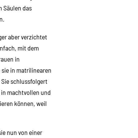
en Säulen das
n.
er aber verzichtet
infach, mit dem
rauen in
sie in matrilinearen
Sie schlussfolgert
, in machtvollen und
zieren können, weil
sie nun von einer