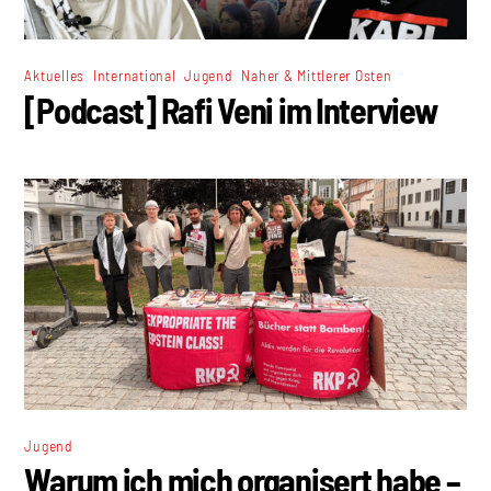
,
,
,
Aktuelles
International
Jugend
Naher & Mittlerer Osten
[Podcast] Rafi Veni im Interview
Jugend
Warum ich mich organisert habe –