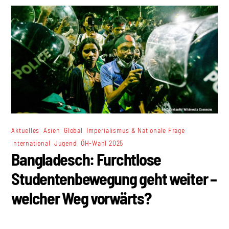
,
,
,
,
Aktuelles
Asien
Global
Imperialismus & Nationale Frage
,
,
International
Jugend
ÖH-Wahl 2025
Bangladesch: Furchtlose
Studentenbewegung geht weiter –
welcher Weg vorwärts?