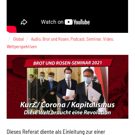
Global
Audio
,
Brot und Rosen
,
Podcast
,
Seminar
,
Video
,
Weltperspektiven
Dieses Referat diente als Einleitung zur einer