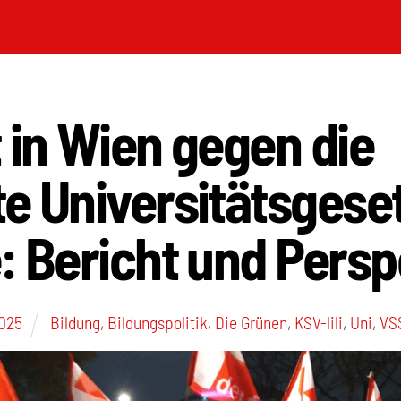
 in Wien gegen die
e Universitätsgese
: Bericht und Pers
025
Bildung
,
Bildungspolitik
,
Die Grünen
,
KSV-lili
,
Uni
,
VS