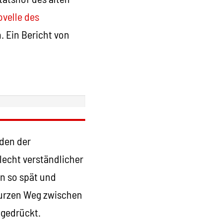
velle des
 Ein Bericht von
eden der
lecht verständlicher
on so spät und
kurzen Weg zwischen
 gedrückt.