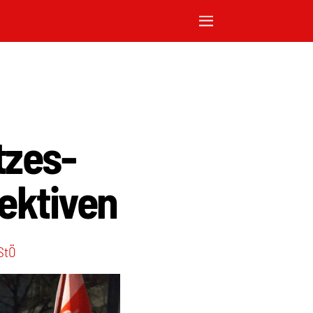
tzes-
pektiven
StÖ