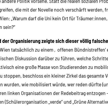
e andere Politik vorsehe. Statt die realen sozialen Pr
eifen, die mit der Novelle noch verschärft werden, fr
Wien: „Warum darf die Uni kein Ort für Träumer:innen
n sein?“
 der Organisierung zeigte sich dieser völlig falsch
i Wien tatsächlich zu einem ‚offenen Bündnistreffen‘
tischen Diskussion darüber zu führen, welche Schritt
tivisch eine große Masse von Studierenden zu mobili
zu stoppen, beschloss ein kleiner Zirkel das gesamte
 wurden, wie mobilisiert würde, wer reden dürfte (un
en linken Organisationen der Redebeitrag entzogen 
n (Schülerorganisation „verde“ und „Grüne Alternativ