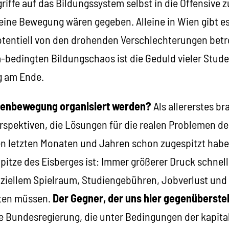
iffe auf das Bildungssystem selbst in die Offensive 
eine Bewegung wären gegeben. Alleine in Wien gibt es
otentiell von den drohenden Verschlechterungen betr
bedingten Bildungschaos ist die Geduld vieler Stude
g am Ende.
senbewegung organisiert werden?
Als allererstes b
spektiven, die Lösungen für die realen Problemen d
den letzten Monaten und Jahren schon zugespitzt haben
pitze des Eisberges ist: Immer größerer Druck schnell
ziellem Spielraum, Studiengebühren, Jobverlust und K
iten müssen.
Der Gegner, der uns hier gegenüberste
ie Bundesregierung, die unter Bedingungen der kapital