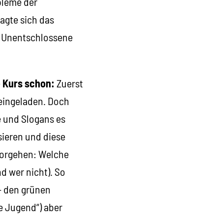
obleme der
agte sich das
, Unentschlossene
e Kurs schon:
Zuerst
 eingeladen. Doch
e und Slogans es
sieren und diese
 Vorgehen: Welche
d wer nicht). So
– den grünen
e Jugend“) aber