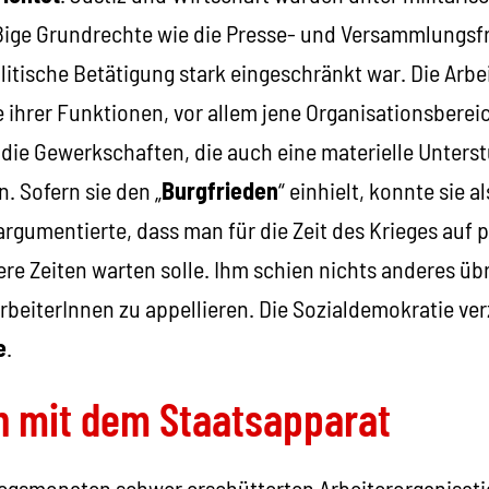
ige Grundrechte wie die Presse- und Versammlungsfr
olitische Betätigung stark eingeschränkt war. Die Ar
e ihrer Funktionen, vor allem jene Organisationsbereic
ie Gewerkschaften, die auch eine materielle Unterstu
n. Sofern sie den „
Burgfrieden
“ einhielt, konnte sie a
argumentierte, dass man für die Zeit des Krieges auf 
re Zeiten warten solle. Ihm schien nichts anderes übr
ArbeiterInnen zu appellieren. Die Sozialdemokratie v
e
.
n mit dem Staatsapparat
riegsmonaten schwer erschütterten Arbeiterorganisa