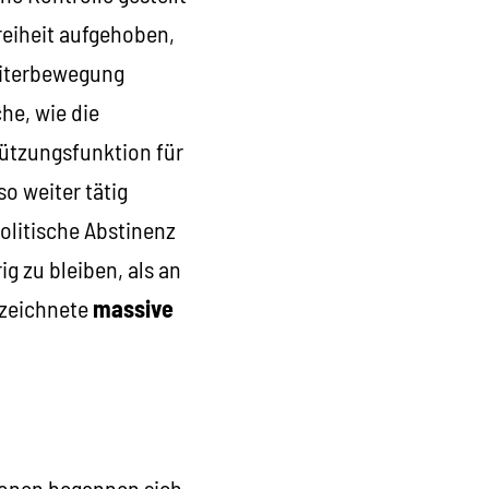
eiheit aufgehoben,
beiterbewegung
he, wie die
̈tzungsfunktion für
lso weiter tätig
politische Abstinenz
ig zu bleiben, als an
erzeichnete
massive
tionen begannen sich