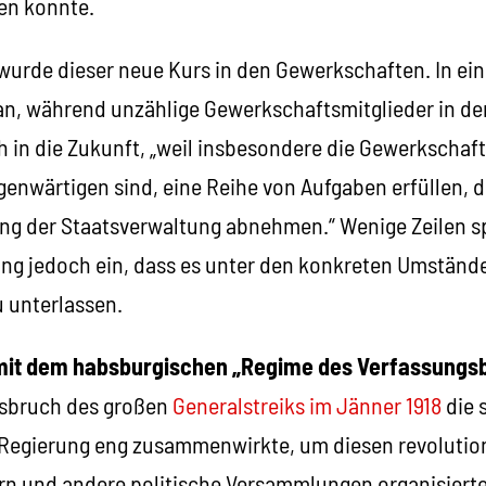
en konnte.
wurde dieser neue Kurs in den Gewerkschaften. In ein
man, während unzählige Gewerkschaftsmitglieder in d
h in die Zukunft, „weil insbesondere die Gewerkschaft
genwärtigen sind, eine Reihe von Aufgaben erfüllen, di
g der Staatsverwaltung abnehmen.“ Wenige Zeilen sp
ng jedoch ein, dass es unter den konkreten Umständ
unterlassen.
mit dem habsburgischen „Regime des Verfassungs
Ausbruch des großen
Generalstreiks im Jänner 1918
die 
r Regierung eng zusammenwirkte, um diesen revolutio
n und andere politische Versammlungen organisierte d