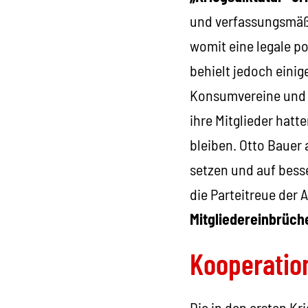
und verfassungsmäß
womit eine legale p
behielt jedoch einig
Konsumvereine und d
ihre Mitglieder hatte
bleiben. Otto Bauer 
setzen und auf besse
die Parteitreue der 
Mitgliedereinbrüch
Kooperatio
Die in den ersten K