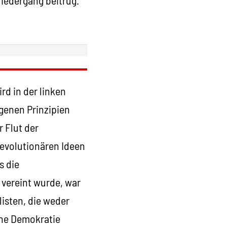
rd in der linken
igenen Prinzipien
r Flut der
revolutionären Ideen
s die
 vereint wurde, war
listen, die weder
che Demokratie