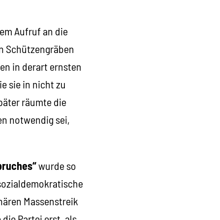
em Aufruf an die
en Schützengräben
en in derart ernsten
e sie in nicht zu
äter räumte die
en notwendig sei,
bruches“
wurde so
sozialdemokratische
nären Massenstreik
ie Partei erst, als