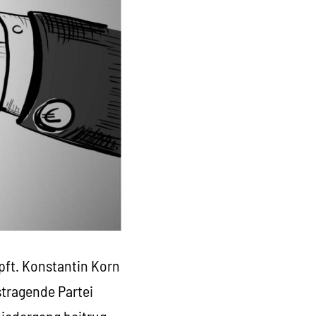
pft. Konstantin Korn
stragende Partei
Niedergang beitrug.