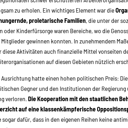
ngsam zu erholen. Ein wichtiges Element war die
Orga
r hungernde, proletarische Familien
, die unter der s
en oder Kinderfürsorge waren Bereiche, wo die Genos
 Mitglieder gewinnen konnten. In zunehmendem Maße 
r diese Aktivitäten auch finanzielle Mittel vonseiten d
terorganisationen auf diesen Gebieten nützlich ersc
 Ausrichtung hatte einen hohen politischen Preis: Die
tischen Gegner und den Institutionen der Regierung 
ng verloren.
Die Kooperation mit den staatlichen Be
erzicht auf eine klassenkämpferische Oppositionsp
e sogar dafür, dass in den eigenen Reihen keine antimi