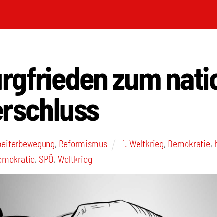
rgfrieden zum nati
erschluss
rbeiterbewegung
,
Reformismus
1. Weltkrieg
,
Demokratie
,
emokratie
,
SPÖ
,
Weltkrieg