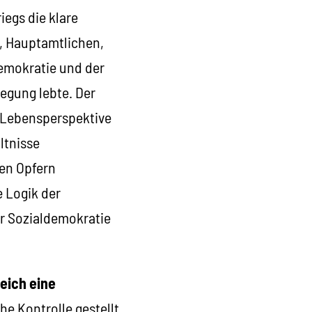
iegs die klare
n, Hauptamtlichen,
emokratie und der
wegung lebte. Der
d Lebensperspektive
ltnisse
ßen Opfern
 Logik der
r Sozialdemokratie
eich eine
he Kontrolle gestellt