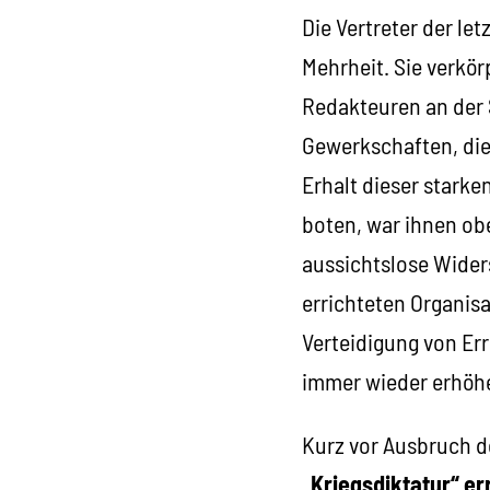
Die Vertreter der le
Mehrheit. Sie verkö
Redakteuren an der
Gewerkschaften, die 
Erhalt dieser stark
boten, war ihnen obe
aussichtslose Wider
errichteten Organis
Verteidigung von Er
immer wieder erhöh
Kurz vor Ausbruch d
„Kriegsdiktatur“ er