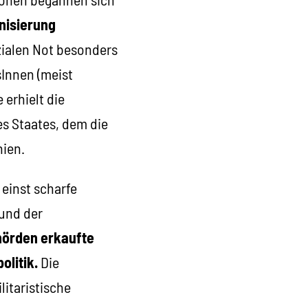
nisierung
ozialen Not besonders
sInnen (meist
erhielt die
es Staates, dem die
hien.
 einst scharfe
und der
hörden erkaufte
olitik.
Die
litaristische