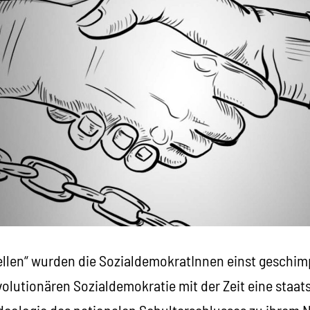
ellen“ wurden die SozialdemokratInnen einst geschim
evolutionären Sozialdemokratie mit der Zeit eine staat
Ideologie des nationalen Schulterschlusses zu ihrem 