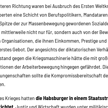
tzteren Richtung waren bei Ausbruch des Ersten Weltkr
rperten eine Schicht von Berufspolitikern, Mandatare
 Spitze der zur Massenbewegung gewordenen Soziald
mittlerweile nicht nur für, sondern auch von der Be
en Organisationen, die ihnen Einkommen, Prestige un
rstes Gebot. Der angesichts der diktatorischen Verhä
stand gegen die Kriegsmaschinerie hätte die mit gro
ationen der Arbeiterbewegung hingegen gefährdet. Die
rungenschaften sollte die Kompromissbereitschaft de
en.
es Krieges hatten
die Habsburger in einem Staatsstr
richtet
. Justiz und Wirtschaft wurden unter militärisc