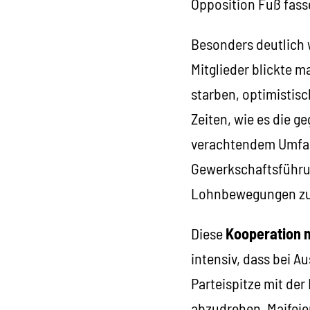
Opposition Fuß fass
Besonders deutlich 
Mitglieder blickte 
starben, optimistisc
Zeiten, wie es die ge
verachtendem Umfan
Gewerkschaftsführu
Lohnbewegungen zu 
Diese
Kooperation 
intensiv, dass bei 
Parteispitze mit de
abzudrehen. Maifeier