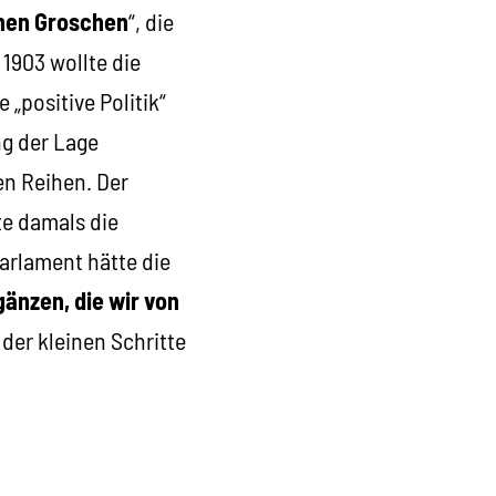
nen Groschen
“, die
1903 wollte die
„positive Politik“
ng der Lage
en Reihen. Der
te damals die
Parlament hätte die
gänzen, die wir von
 der kleinen Schritte