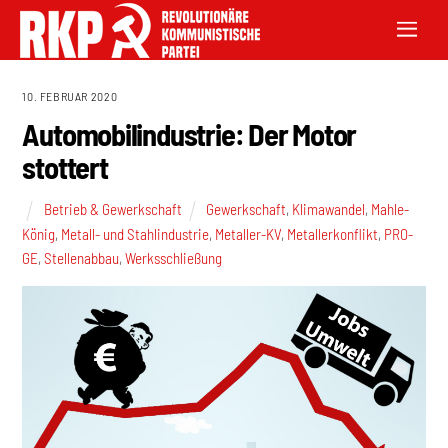
10. FEBRUAR 2020
Automobilindustrie: Der Motor
stottert
Betrieb & Gewerkschaft
Gewerkschaft
,
Klimawandel
,
Mahle-
König
,
Metall- und Stahlindustrie
,
Metaller-KV
,
Metallerkonflikt
,
PRO-
GE
,
Stellenabbau
,
Werksschließung