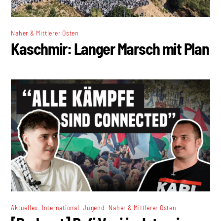
Naher & Mittlerer Osten
Kaschmir: Langer Marsch mit Plan
,
,
,
Aktuelles
International
Jugend
Naher & Mittlerer Osten