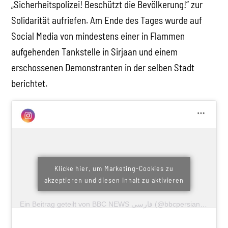
„Sicherheitspolizei! Beschützt die Bevölkerung!“ zur
Solidarität aufriefen. Am Ende des Tages wurde auf
Social Media von mindestens einer in Flammen
aufgehenden Tankstelle in Sirjaan und einem
erschossenen Demonstranten in der selben Stadt
berichtet.
Klicke hier, um Marketing-Cookies zu
akzeptieren und diesen Inhalt zu aktivieren
Ein Beitrag geteilt von BBC NEWS فارسی (@bbcpersian)
am
Nov