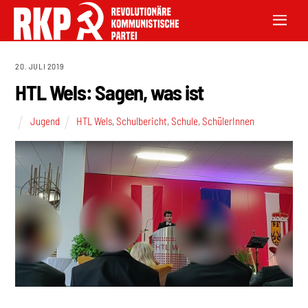
20. JULI 2019
HTL Wels: Sagen, was ist
Jugend
HTL Wels
,
Schulbericht
,
Schule
,
SchülerInnen