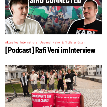
,
,
,
Aktuelles
International
Jugend
Naher & Mittlerer Osten
[Podcast] Rafi Veni im Interview