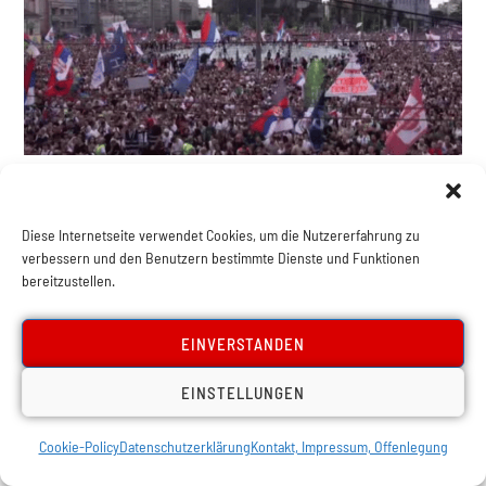
Europa
Serbien: Sackgasse
Diese Internetseite verwendet Cookies, um die Nutzererfahrung zu
Nationalismus
verbessern und den Benutzern bestimmte Dienste und Funktionen
bereitzustellen.
EINVERSTANDEN
EINSTELLUNGEN
Cookie-Policy
Datenschutzerklärung
Kontakt, Impressum, Offenlegung