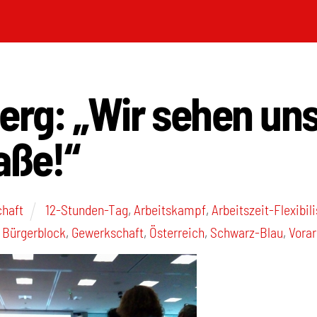
erg: „Wir sehen uns
aße!“
chaft
12-Stunden-Tag
,
Arbeitskampf
,
Arbeitszeit-Flexibil
,
Bürgerblock
,
Gewerkschaft
,
Österreich
,
Schwarz-Blau
,
Vorar