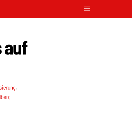
 auf
isierung
,
lberg