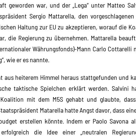
aft geworden war, und der „Lega“ unter Matteo Sal
spräsident Sergio Mattarella, den vorgeschlagenen
tischen Haltung zur EU zu akzeptieren, worauf die Ko
ar, die Regierung zu übernehmen. Mattarella beauf
ernationaler Währungsfonds)-Mann Carlo Cottarelli m
“, wie er es nannte.
t aus heiterem Himmel heraus stattgefunden und kan
che taktische Spielchen erklärt werden. Salvini h
Koalition mit dem M5S gehabt und glaubte, das
Staatspräsident Matarella hatte Angst davor, dass ei
budget erstellen könnte. Indem er Paolo Savona als
 erfolgreich die Idee einer „neutralen Regieru