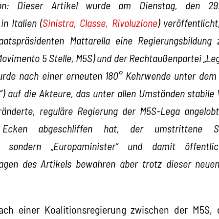
on: Dieser Artikel wurde am Dienstag, den 29
n Italien (
Sinistra, Classe, Rivoluzione
) veröffentlic
aatspräsidenten Mattarella eine Regierungsbildung
vimento 5 Stelle, M5S) und der Rechtaußenpartei „Leg
wurde nach einer erneuten 180° Kehrwende unter dem
e“) auf die Akteure, das unter allen Umständen stabile 
ränderte, reguläre Regierung der M5S-Lega angelobt
n“ Ecken abgeschliffen hat, der umstrittene 
r, sondern „Europaminister“ und damit öffentlic
agen des Artikels bewahren aber trotz dieser neuen
nach einer Koalitionsregierung zwischen der M5S,