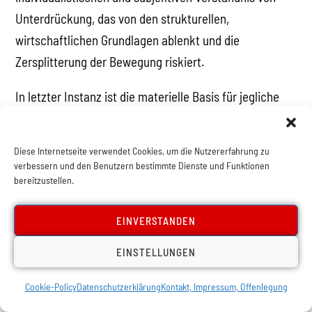
Unterdrückung, das von den strukturellen,
wirtschaftlichen Grundlagen ablenkt und die
Zersplitterung der Bewegung riskiert.
In letzter Instanz ist die materielle Basis für jegliche
soziale Ungleichheit der Mangel. Eine Gesellschaft, die
ihren Mitgliedern gute Arbeit, ein Zuhause und Bildung
Diese Internetseite verwendet Cookies, um die Nutzererfahrung zu
zur Verfügung stellen kann, braucht nicht „anderen“ die
verbessern und den Benutzern bestimmte Dienste und Funktionen
bereitzustellen.
Schuld am Wohnungsmangel, fehlenden
Bildungsmöglichkeiten oder Arbeitslosigkeit zu geben.
EINVERSTANDEN
Umgekehrt wird eine Gesellschaft in der Krise eine
Zunahme solcher Vorurteile erleben. Marx drückte dies
EINSTELLUNGEN
gut aus, als er sagte, dass wenn sich
Cookie-Policy
Datenschutzerklärung
Kontakt, Impressum, Offenlegung
„der Mangel verallgemeinert, also mit der Notdurft