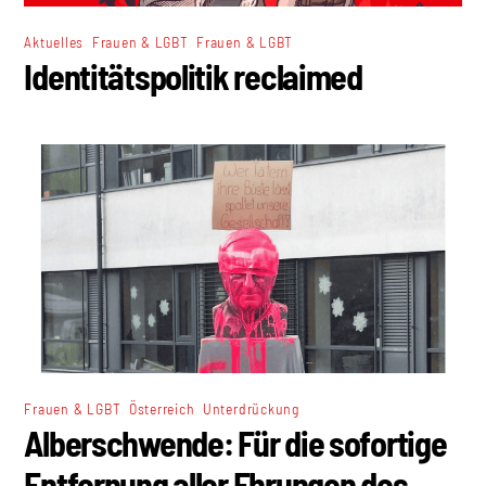
,
,
Aktuelles
Frauen & LGBT
Frauen & LGBT
Identitätspolitik reclaimed
,
,
Frauen & LGBT
Österreich
Unterdrückung
Alberschwende: Für die sofortige
Entfernung aller Ehrungen des